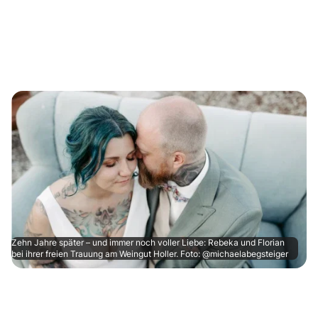
Zehn Jahre später – und immer noch voller Liebe: Rebeka und Florian
bei ihrer freien Trauung am Weingut Holler. Foto: @michaelabegsteiger