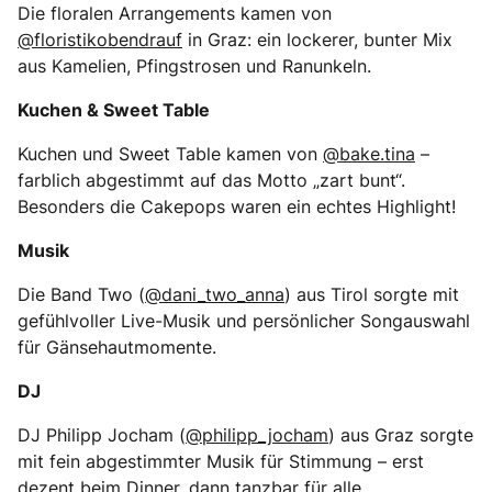
Die floralen Arrangements kamen von
@floristikobendrauf
in Graz: ein lockerer, bunter Mix
aus Kamelien, Pfingstrosen und Ranunkeln.
Kuchen & Sweet Table
Kuchen und Sweet Table kamen von
@bake.tina
–
farblich abgestimmt auf das Motto „zart bunt“.
Besonders die Cakepops waren ein echtes Highlight!
Musik
Die Band Two (
@dani_two_anna
) aus Tirol sorgte mit
gefühlvoller Live-Musik und persönlicher Songauswahl
für Gänsehautmomente.
DJ
DJ Philipp Jocham (
@philipp_jocham
) aus Graz sorgte
mit fein abgestimmter Musik für Stimmung – erst
dezent beim Dinner, dann tanzbar für alle