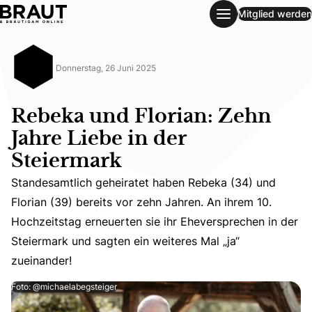
Mitglied werden
Rebeka und Florian: Zehn Jahre Liebe in der Steiermark
Donnerstag, 26 Juni 2025
Rebeka und Florian: Zehn
Jahre Liebe in der
Steiermark
Standesamtlich geheiratet haben Rebeka (34) und
Standesamtlich geheiratet haben Rebeka (34) und Florian 
Florian (39) bereits vor zehn Jahren. An ihrem 10.
Hochzeitstag erneuerten sie ihr Eheversprechen in der
Steiermark und sagten ein weiteres Mal „ja“
zueinander!
Foto: @michaelabegsteiger