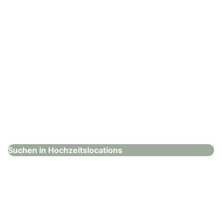
First Class Concept
Hochzeitslocations
Suchen in Hochzeitslocations