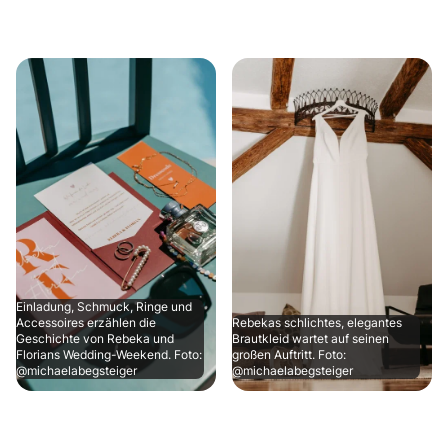
Einladung, Schmuck, Ringe und
Accessoires erzählen die
Rebekas schlichtes, elegantes
Geschichte von Rebeka und
Brautkleid wartet auf seinen
Florians Wedding-Weekend. Foto:
großen Auftritt. Foto:
@michaelabegsteiger
@michaelabegsteiger