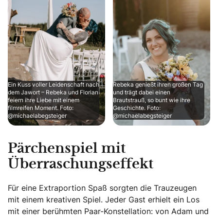
Ein Kuss voller Leidenschaft nach
Rebeka genießt ihren großen Tag
dem Jawort – Rebeka und Florian
und trägt dabei einen
feiern ihre Liebe mit einem
Brautstrauß, so bunt wie ihre
filmreifen Moment. Foto:
Geschichte. Foto:
@michaelabegsteiger
@michaelabegsteiger
Pärchenspiel mit
Überraschungseffekt
Für eine Extraportion Spaß sorgten die Trauzeugen
mit einem kreativen Spiel. Jeder Gast erhielt ein Los
mit einer berühmten Paar-Konstellation: von Adam und