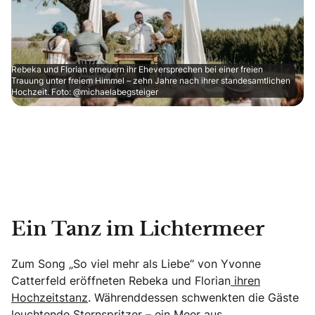
Rebeka und Florian erneuern ihr Eheversprechen bei einer freien
Trauung unter freiem Himmel – zehn Jahre nach ihrer standesamtlichen
Hochzeit. Foto: @michaelabegsteiger
Ein Tanz im Lichtermeer
Zum Song „So viel mehr als Liebe“ von Yvonne
Catterfeld eröffneten Rebeka und Florian
ihren
Hochzeitstanz
. Währenddessen schwenkten die Gäste
leuchtende Sternspritzer – ein Meer aus