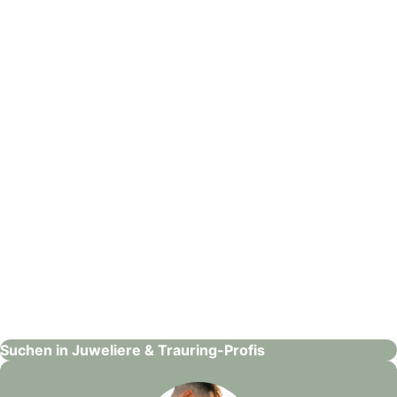
Juwelier Parlar e.K.
Juweliere & Trauring-Profis
: design Trauringe, Schmuckdesign, Goldschmiede, Elke Schm
design Trauringe, Schmuckdesign,
Goldschmiede, Elke Schmid
Juweliere & Trauring-Profis
Suchen in Juweliere & Trauring-Profis