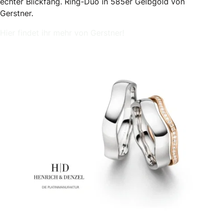
echter Blickfang. Ring-Duo in 585er Gelbgold von
Gerstner.
Hier findet ihr mehr von Gerstner!