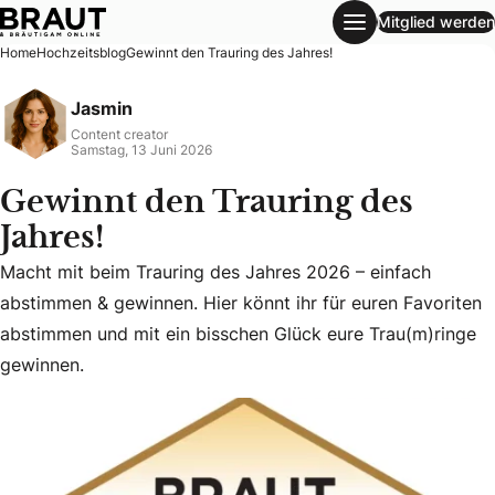
Mitglied werden
Gewinnt den Trauring des Jahres!
Home
Hochzeitsblog
Gewinnt den Trauring des Jahres!
Jasmin
Content creator
Samstag, 13 Juni 2026
Gewinnt den Trauring des
Jahres!
Macht mit beim Trauring des Jahres 2026 – einfach
Macht mit beim Trauring des Jahres 2026 – einfach abstim
abstimmen & gewinnen. Hier könnt ihr für euren Favoriten
abstimmen und mit ein bisschen Glück eure Trau(m)ringe
gewinnen.