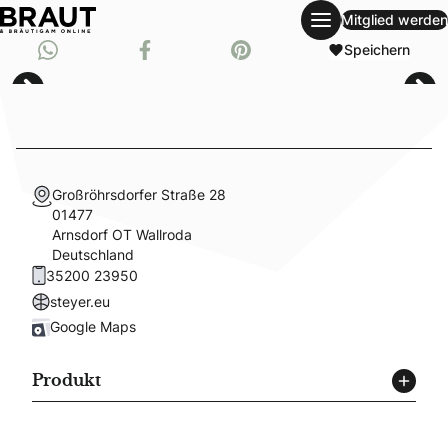
Mitglied werden
single-wedding-guide
Whatsapp
Speichern
Teil auf Facebook
Pinnen auf Pinterest
Großröhrsdorfer Straße 28
01477
Arnsdorf OT Wallroda
Deutschland
35200 23950
steyer.eu
Google Maps
Produkt