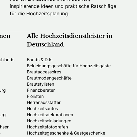
inspirierende Ideen und praktische Ratschläge
für die Hochzeitsplanung.
nnen
Alle Hochzeitsdienstleister in
Deutschland
chlands
Bands & DJs
Bekleidungsgeschäfte für Hochzeitsgäste
Brautaccessoires
Brautmodengeschäfte
Brautstylisten
urg
Finanzberater
Floristen
Herrenausstatter
Hochzeitsautos
urg-
Hochzeitsdekorationen
Hochzeitseinladungen
chsen
Hochzeitsfotografen
-
Hochzeitsgeschenke & Gastgeschenke