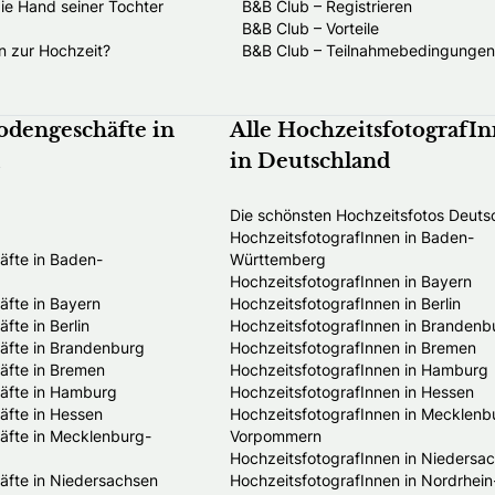
die Hand seiner Tochter
B&B Club – Registrieren
B&B Club – Vorteile
n zur Hochzeit?
B&B Club – Teilnahmebedingungen
odengeschäfte in
Alle HochzeitsfotografI
in Deutschland
Die schönsten Hochzeitsfotos Deuts
HochzeitsfotografInnen in Baden-
fte in Baden-
Württemberg
HochzeitsfotografInnen in Bayern
fte in Bayern
HochzeitsfotografInnen in Berlin
te in Berlin
HochzeitsfotografInnen in Brandenb
fte in Brandenburg
HochzeitsfotografInnen in Bremen
fte in Bremen
HochzeitsfotografInnen in Hamburg
äfte in Hamburg
HochzeitsfotografInnen in Hessen
fte in Hessen
HochzeitsfotografInnen in Mecklenb
fte in Mecklenburg-
Vorpommern
HochzeitsfotografInnen in Niedersa
fte in Niedersachsen
HochzeitsfotografInnen in Nordrhein