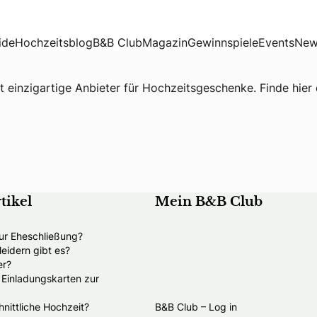
ide
Hochzeitsblog
B&B Club
Magazin
Gewinnspiele
Events
New
rt einzigartige Anbieter für Hochzeitsgeschenke. Finde hie
tikel
Mein B&B Club
ur Eheschließung?
eidern gibt es?
er?
e Einladungskarten zur
nittliche Hochzeit?
B&B Club – Log in