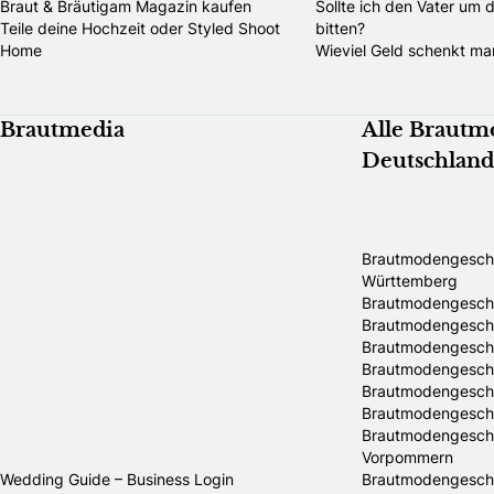
Braut & Bräutigam Magazin kaufen
Sollte ich den Vater um 
Teile deine Hochzeit oder Styled Shoot
bitten?
Home
Wieviel Geld schenkt ma
Brautmedia
Alle Brautm
Deutschland
Brautmodengeschä
Württemberg
Brautmodengeschä
Brautmodengeschäf
Brautmodengeschä
Brautmodengeschä
Brautmodengesch
Brautmodengeschä
Brautmodengeschä
Vorpommern
Wedding Guide – Business Login
Brautmodengeschä