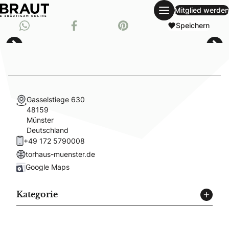
Mitglied werden
single-wedding-guide
Whatsapp
Speichern
Teil auf Facebook
Pinnen auf Pinterest
Gasselstiege 630
48159
Münster
Deutschland
+49 172 5790008
torhaus-muenster.de
Google Maps
Kategorie