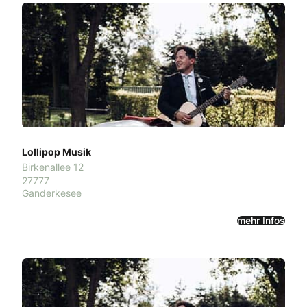
Lollipop Musik
Birkenallee 12
27777
Ganderkesee
mehr Infos