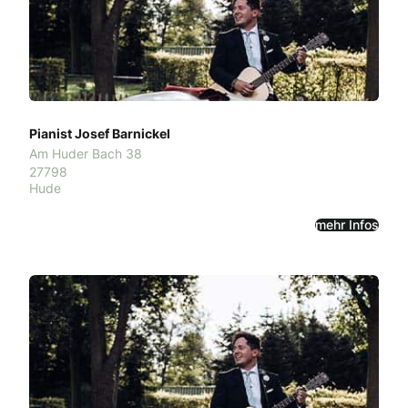
Pianist Josef Barnickel
Am Huder Bach 38
27798
Hude
mehr Infos