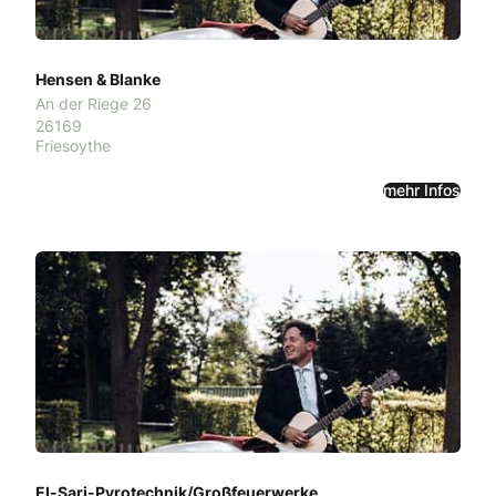
Hensen & Blanke
An der Riege 26
26169
Friesoythe
mehr Infos
El-Sari-Pyrotechnik/Großfeuerwerke