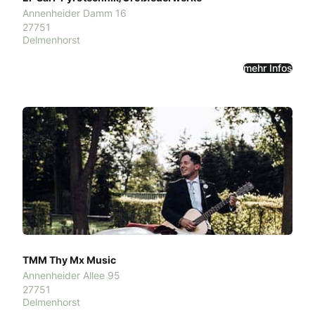
Annenheider Damm 16
27751
Delmenhorst
mehr Infos
TMM Thy Mx Music
Annenheider Allee 95
27751
Delmenhorst