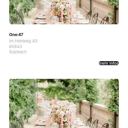
One:47
Im Hohlweg 43
65843
Sulzbach
mehr Infos