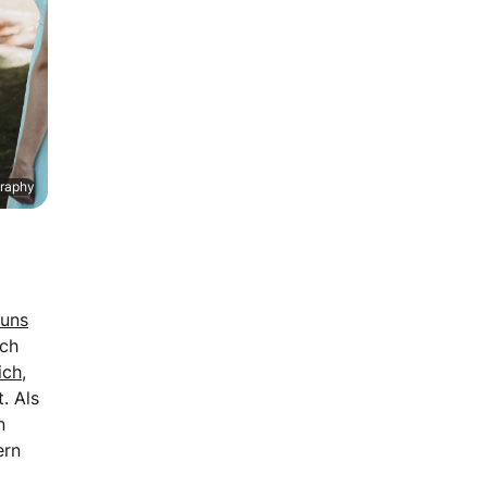
graphy
 uns
uch
ich,
. Als
n
ern