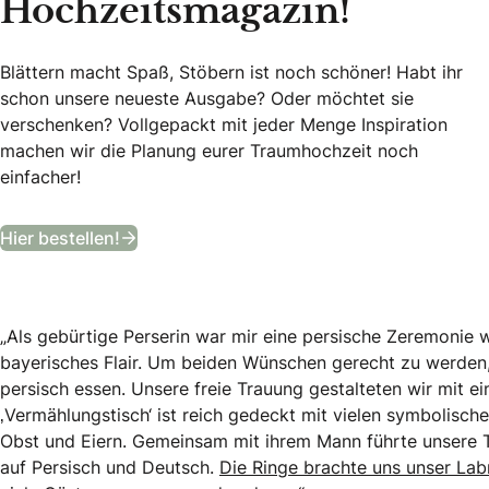
Hochzeitsmagazin!
Blättern macht Spaß, Stöbern ist noch schöner! Habt ihr
schon unsere neueste Ausgabe? Oder möchtet sie
verschenken? Vollgepackt mit jeder Menge Inspiration
machen wir die Planung eurer Traumhochzeit noch
einfacher!
Bekommt ein Jahr lang das angesagteste
Hier bestellen!
„Als gebürtige Perserin war mir eine persische Zeremonie 
bayerisches Flair. Um beiden Wünschen gerecht zu werden, 
persisch essen. Unsere freie Trauung gestalteten wir mit e
‚Vermählungstisch‘ ist reich gedeckt mit vielen symbolisc
Obst und Eiern. Gemeinsam mit ihrem Mann führte unsere T
auf Persisch und Deutsch.
Die Ringe brachte uns unser Labr