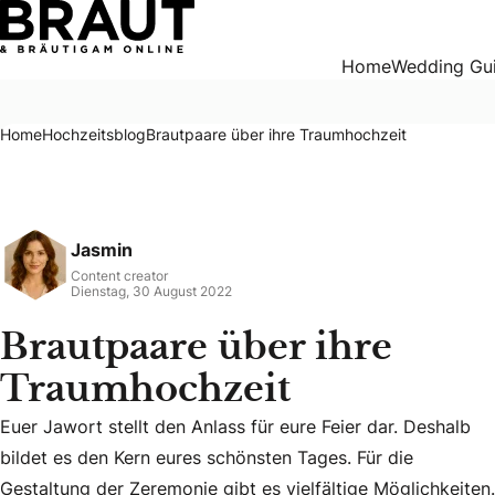
Brautpaare über ihre Traumhochzeit
Home
Wedding Gu
Home
Hochzeitsblog
Brautpaare über ihre Traumhochzeit
Jasmin
Content creator
Dienstag, 30 August 2022
Brautpaare über ihre
Traumhochzeit
Euer Jawort stellt den Anlass für eure Feier dar. Deshalb
bildet es den Kern eures schönsten Tages. Für die
Euer Jawort stellt den Anlass für eure Feier dar. Deshalb b
Gestaltung der Zeremonie gibt es vielfältige Möglichkeiten.