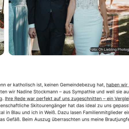
y
Foto: Oh Liebling Photo
enn er katholisch ist, keinen Gemeindebezug hat,
haben wir
hlten wir Nadine Stockmann – aus Sympathie und weil sie a
ng.
Ihre Rede war perfekt auf uns zugeschnitten – ein Vergle
idenschaftliche Skitourengänger hat das ideal zu uns gepasst
l in Blau und ich in Weiß. Dazu lasen Familienmitglieder ei
 das Gefäß. Beim Auszug überraschten uns meine Brautjungf