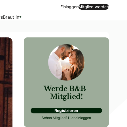
Einloggen
Mitglied werden
s
Braut in
Werde B&B-
Mitglied!
Registrieren
der Zeremonie gibt es vielfältige Möglichkeiten. Sechs Paare
Schon Mitglied?
Hier einloggen