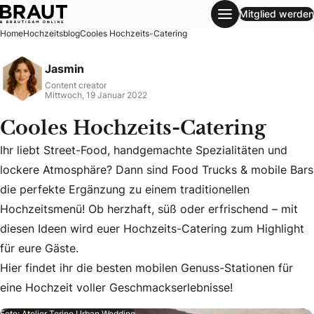
Mitglied werden
Cooles Hochzeits-Catering
Home
Hochzeitsblog
Cooles Hochzeits-Catering
Jasmin
Content creator
Mittwoch, 19 Januar 2022
Cooles Hochzeits-Catering
Ihr liebt Street-Food, handgemachte Spezialitäten und
lockere Atmosphäre? Dann sind Food Trucks & mobile Bars
die perfekte Ergänzung zu einem traditionellen
Hochzeitsmenü! Ob herzhaft, süß oder erfrischend – mit
Ihr liebt Street-Food, handgemachte Spezialitäten und loc
diesen Ideen wird euer Hochzeits-Catering zum Highlight
Hier findet ihr die besten mobilen Genuss-Stationen für ei
für eure Gäste.
Hier findet ihr die besten mobilen Genuss-Stationen für
eine Hochzeit voller Geschmackserlebnisse!
Foto: Atelier Torino Urban Wedding