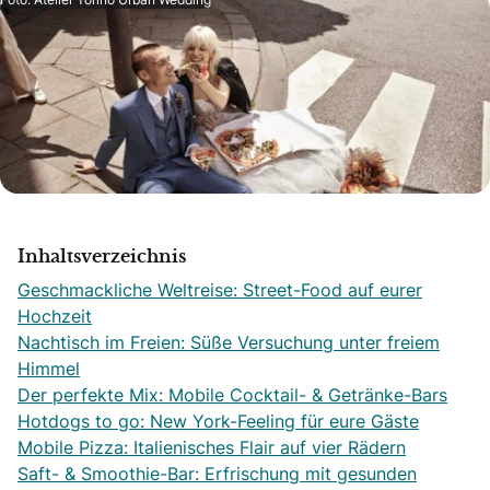
Inhaltsverzeichnis
Geschmackliche Weltreise: Street-Food auf eurer
Hochzeit
Nachtisch im Freien: Süße Versuchung unter freiem
Himmel
Der perfekte Mix: Mobile Cocktail- & Getränke-Bars
Hotdogs to go: New York-Feeling für eure Gäste
Mobile Pizza: Italienisches Flair auf vier Rädern
Saft- & Smoothie-Bar: Erfrischung mit gesunden