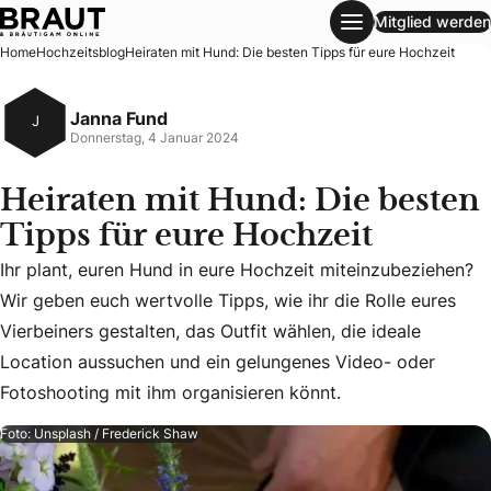
Mitglied werden
Heiraten mit Hund: Die besten Tipps für eure Hochzeit
Home
Hochzeitsblog
Heiraten mit Hund: Die besten Tipps für eure Hochzeit
Janna Fund
J
Donnerstag, 4 Januar 2024
Heiraten mit Hund: Die besten
Tipps für eure Hochzeit
Ihr plant, euren Hund in eure Hochzeit miteinzubeziehen?
Wir geben euch wertvolle Tipps, wie ihr die Rolle eures
Ihr plant, euren Hund in eure Hochzeit miteinzubeziehen? W
Vierbeiners gestalten, das Outfit wählen, die ideale
Location aussuchen und ein gelungenes Video- oder
Fotoshooting mit ihm organisieren könnt.
Foto: Unsplash / Frederick Shaw