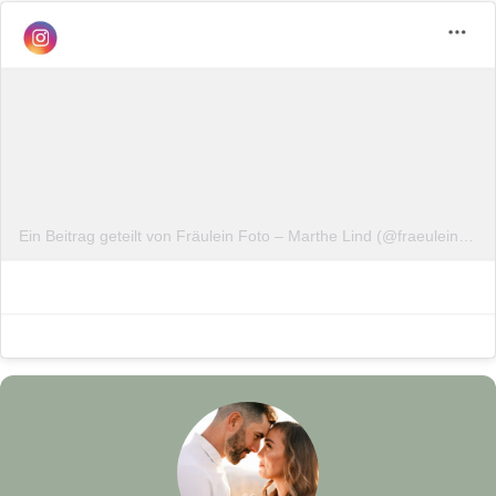
Ein Beitrag geteilt von Fräulein Foto – Marthe Lind (@fraeuleinfoto_)