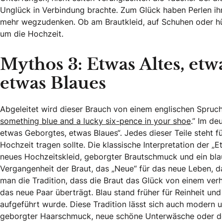
Unglück in Verbindung brachte. Zum Glück haben Perlen ihr
mehr wegzudenken. Ob am Brautkleid, auf Schuhen oder hüb
um die Hochzeit.
Mythos 3: Etwas Altes, etw
etwas Blaues
Abgeleitet wird dieser Brauch von einem englischen Spruch
something blue and a lucky six-pence in your shoe
.” Im d
etwas Geborgtes, etwas Blaues“. Jedes dieser Teile steht f
Hochzeit tragen sollte. Die klassische Interpretation der „E
neues Hochzeitskleid, geborgter Brautschmuck und ein bla
Vergangenheit der Braut, das „Neue“ für das neue Leben, d
man die Tradition, dass die Braut das Glück von einem verh
das neue Paar überträgt. Blau stand früher für Reinheit un
aufgeführt wurde. Diese Tradition lässt sich auch modern u
geborgter Haarschmuck, neue schöne Unterwäsche oder der 