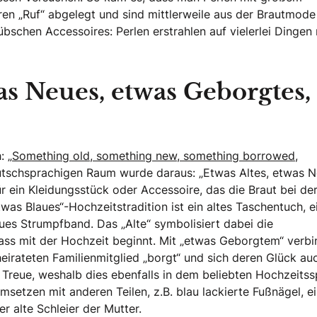
en „Ruf“ abgelegt und sind mittlerweile aus der Brautmode
schen Accessoires: Perlen erstrahlen auf vielerlei Dingen
as Neues, etwas Geborgtes,
: „
Something old, something new, something borrowed,
eutschsprachigen Raum wurde daraus: „Etwas Altes, etwas N
ür ein Kleidungsstück oder Accessoire, das die Braut bei de
twas Blaues“-Hochzeitstradition ist ein altes Taschentuch, e
ues Strumpfband. Das „Alte“ symbolisiert dabei die
ass mit der Hochzeit beginnt. Mit „etwas Geborgtem“ verbi
eirateten Familienmitglied „borgt“ und sich deren Glück au
d Treue, weshalb dies ebenfalls in dem beliebten Hochzeits
msetzen mit anderen Teilen, z.B. blau lackierte Fußnägel, e
alte Schleier der Mutter.