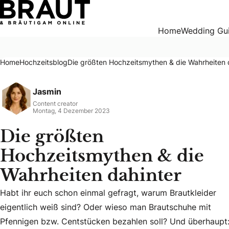
Die größten Hochzeitsmythen & die Wahrheiten dahinter
Home
Wedding Gu
Home
Hochzeitsblog
Die größten Hochzeitsmythen & die Wahrheiten 
Jasmin
Content creator
Montag, 4 Dezember 2023
Die größten
Hochzeitsmythen & die
Wahrheiten dahinter
Habt ihr euch schon einmal gefragt, warum Brautkleider
eigentlich weiß sind? Oder wieso man Brautschuhe mit
Habt ihr euch schon einmal gefragt, warum Brautkleider e
Pfennigen bzw. Centstücken bezahlen soll? Und überhaupt