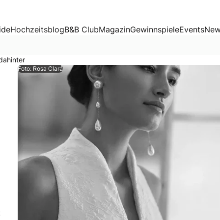
ide
Hochzeitsblog
B&B Club
Magazin
Gewinnspiele
Events
New
dahinter
Foto: Rosa Clará
igentlich weiß sind? Oder wieso man Brautschuhe mit Pfenn
: