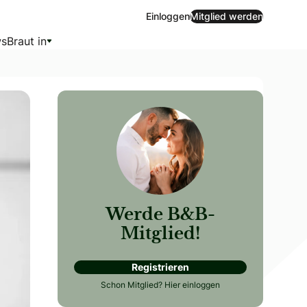
Einloggen
Mitglied werden
s
Braut in
Werde B&B-
Mitglied!
Registrieren
igen bzw. Centstücken bezahlen soll? Und überhaupt: Wesha
Schon Mitglied?
Hier einloggen