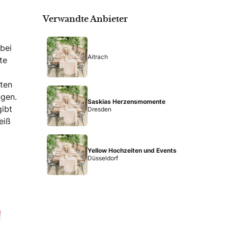
Verwandte Anbieter
 bei
Aitrach
te
ften
ngen.
Saskias Herzensmomente
gibt
Dresden
eiß
Yellow Hochzeiten und Events
Düsseldorf