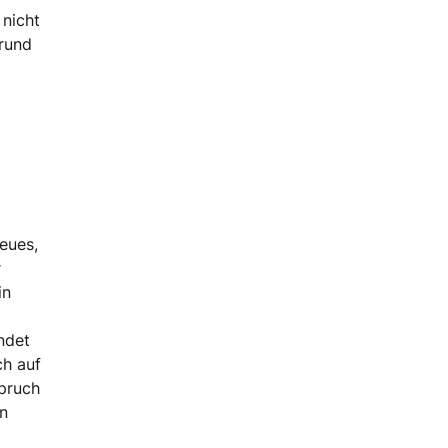
 nicht
 rund
eues,
r
in
ndet
ch auf
spruch
in