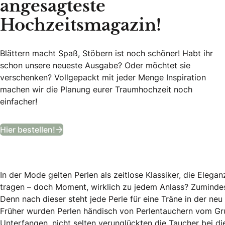
angesagteste
Hochzeitsmagazin!
Blättern macht Spaß, Stöbern ist noch schöner! Habt ihr
schon unsere neueste Ausgabe? Oder möchtet sie
verschenken? Vollgepackt mit jeder Menge Inspiration
machen wir die Planung eurer Traumhochzeit noch
einfacher!
Bekommt ein Jahr lang das angesagteste
Hier bestellen!
In der Mode gelten Perlen als zeitlose Klassiker, die Elega
tragen – doch Moment, wirklich zu jedem Anlass? Zumindest
Denn nach dieser steht jede Perle für eine Träne in der ne
Früher wurden Perlen händisch von Perlentauchern vom Gru
Unterfangen, nicht selten verunglückten die Taucher bei 