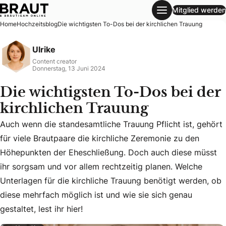
Mitglied werden
Die wichtigsten To-Dos bei der kirchlichen Trauung
Home
Hochzeitsblog
Die wichtigsten To-Dos bei der kirchlichen Trauung
Ulrike
Content creator
Donnerstag, 13 Juni 2024
Die wichtigsten To-Dos bei der
kirchlichen Trauung
Auch wenn die standesamtliche Trauung Pflicht ist, gehört
für viele Brautpaare die kirchliche Zeremonie zu den
Höhepunkten der Eheschließung. Doch auch diese müsst
Auch wenn die standesamtliche Trauung Pflicht ist, gehört 
ihr sorgsam und vor allem rechtzeitig planen. Welche
Unterlagen für die kirchliche Trauung benötigt werden, ob
diese mehrfach möglich ist und wie sie sich genau
gestaltet, lest ihr hier!