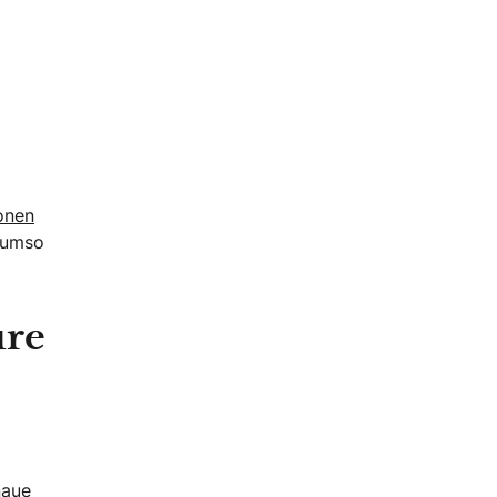
onen
r umso
ure
naue