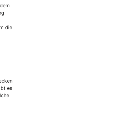
n dem
ng
m die
decken
bt es
elche