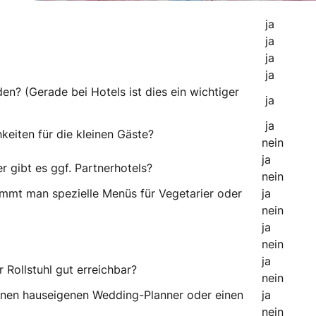
ja n
ja n
ja n
ja n
n? (Gerade bei Hotels ist dies ein wichtiger
ja n
j
keiten für die kleinen Gäste?
nein
j
 gibt es ggf. Partnerhotels?
nein
mmt man spezielle Menüs für Vegetarier oder
j
nein
j
nein
j
 Rollstuhl gut erreichbar?
nein
einen hauseigenen Wedding-Planner oder einen
j
nein