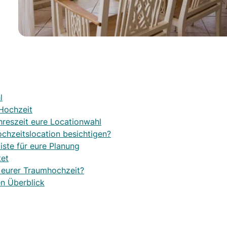
l
 Hochzeit
hreszeit eure Locationwahl
ochzeitslocation besichtigen?
iste für eure Planung
tet
 eurer Traumhochzeit?
en Überblick