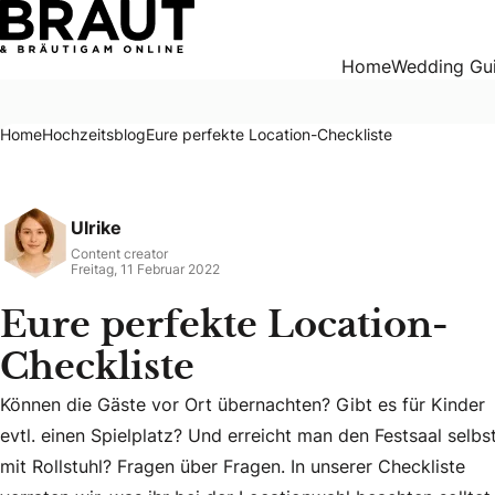
Eure perfekte Location-Checkliste
Home
Wedding Gu
Home
Hochzeitsblog
Eure perfekte Location-Checkliste
Ulrike
Content creator
Freitag, 11 Februar 2022
Eure perfekte Location-
Checkliste
Können die Gäste vor Ort übernachten? Gibt es für Kinder
Können die Gäste vor Ort übernachten? Gibt es für Kinder ev
evtl. einen Spielplatz? Und erreicht man den Festsaal selbs
mit Rollstuhl? Fragen über Fragen. In unserer Checkliste