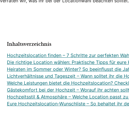
verraten wir, was ihr bei der Locationwahl beachten solltet.
Inhaltsverzeichnis
Hochzeitslocation finden – 7 Schritte zur perfekten Wah
Die richtige Location wählen: Praktische Tipps für eure
Heiraten im Sommer oder Winter? So beeinflusst die Ja
Lichtverhältnisse und Tageszeit – Wann solltet ihr die H
Welche Leistungen bietet die Hochzeitslocation? Checkl
Gästekomfort bei der Hochzeit – Worauf ihr achten soll
Hochzeitsstil & Atmosphäre – Welche Location passt zu
Eure Hochzeitslocation-Wunschliste – So behaltet ihr d