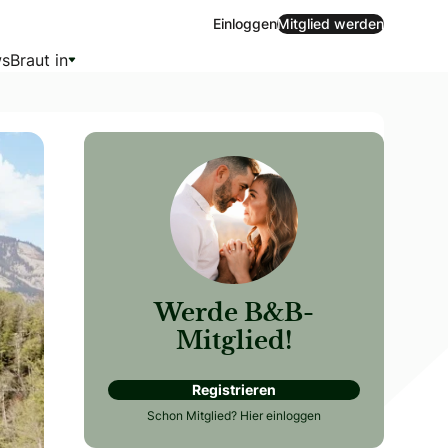
Einloggen
Mitglied werden
s
Braut in
Werde B&B-
Mitglied!
Registrieren
s achten. Mit einer sorgfältig ausgewählten Outdoor-Locati
Schon Mitglied?
Hier einloggen