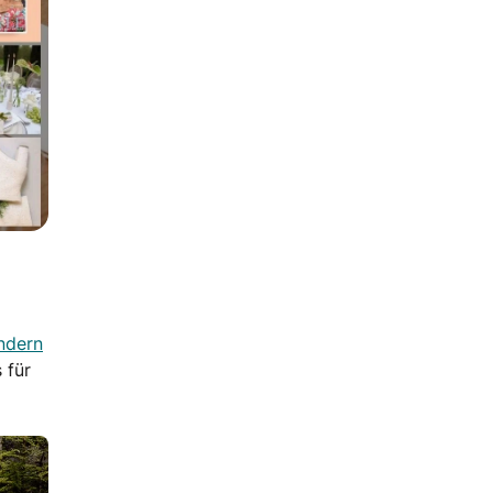
ndern
 für