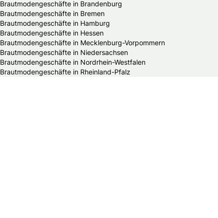
Brautmodengeschäfte in Brandenburg
Brautmodengeschäfte in Bremen
Brautmodengeschäfte in Hamburg
Brautmodengeschäfte in Hessen
Brautmodengeschäfte in Mecklenburg-Vorpommern
Brautmodengeschäfte in Niedersachsen
Brautmodengeschäfte in Nordrhein-Westfalen
Brautmodengeschäfte in Rheinland-Pfalz
Brautmodengeschäfte in Saarland
Brautmodengeschäfte in Sachsen
Brautmodengeschäfte in Sachsen-Anhalt
Brautmodengeschäfte in Schleswig-Holstein
Brautmodengeschäfte in Thüringen
Alle HochzeitsfotografInnen in Deutschland
Die schönsten Hochzeitsfotos Deutschlands
HochzeitsfotografInnen in Baden-Württemberg
HochzeitsfotografInnen in Bayern
HochzeitsfotografInnen in Berlin
HochzeitsfotografInnen in Brandenburg
HochzeitsfotografInnen in Bremen