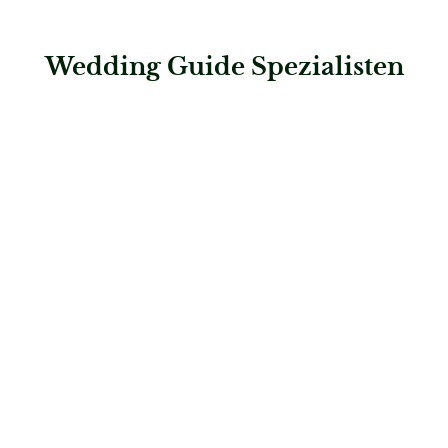
Wedding Guide Spezialisten
: Hochzeitshaus Boos – Karlsruhe
Hochzeitshaus Boos – Karlsruhe
Brautmode
: Hochzeitshaus Boos – Kaufering