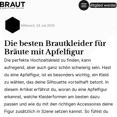
Mitglied werden
Die besten Brautkleider für Bräute mit Apfelfigur
Mittwoch, 23 Juli 2025
Die besten Brautkleider für
Bräute mit Apfelfigur
Die perfekte Hochzeitskleid zu finden, kann
aufregend, aber auch ganz schön schwierig sein. Hast
du eine Apfelfigur, ist es besonders wichtig, ein Kleid
zu wählen, das deine Silhouette vorteilhaft betont. In
Die perfekte Hochzeitskleid zu finden, kann aufregend, a
diesem Artikel erfährst du, woran du eine Apfelfigur
erkennst, welche Kleiderformen am besten dazu
passen und wie du mit den richtigen Accessoires deine
Figur zusätzlich in Szene setzen kannst. So fühlst du