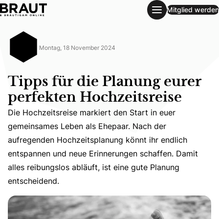
Mitglied werden
Tipps für die Planung eurer perfekten Hochzeitsreise
Montag, 18 November 2024
Tipps für die Planung eurer
perfekten Hochzeitsreise
Die Hochzeitsreise markiert den Start in euer
gemeinsames Leben als Ehepaar. Nach der
Die Hochzeitsreise markiert den Start in euer gemeinsam
aufregenden Hochzeitsplanung könnt ihr endlich
entspannen und neue Erinnerungen schaffen. Damit
alles reibungslos abläuft, ist eine gute Planung
entscheidend.