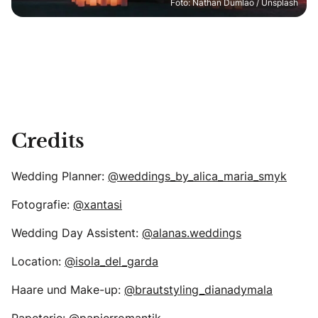
Foto: Nathan Dumlao / Unsplash
Credits
Wedding Planner:
@weddings_by_alica_maria_smyk
Fotografie:
@xantasi
Wedding Day Assistent:
@alanas.weddings
Location:
@isola_del_garda
Haare und Make-up:
@brautstyling_dianadymala
Papeterie:
@papierromantik