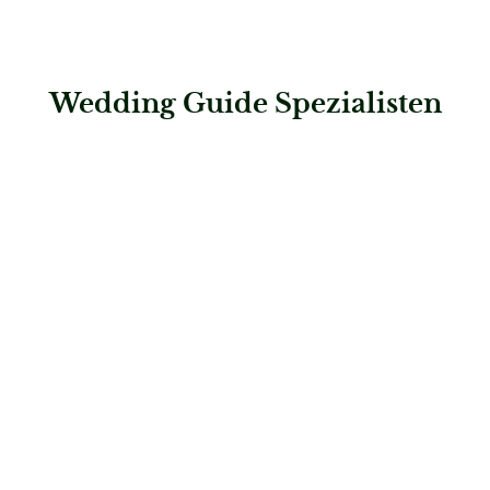
Wedding Guide Spezialisten
: Honeymoon Travel GmbH & Co. KG
Honeymoon Travel GmbH & Co. KG
Hochzeitsreisen