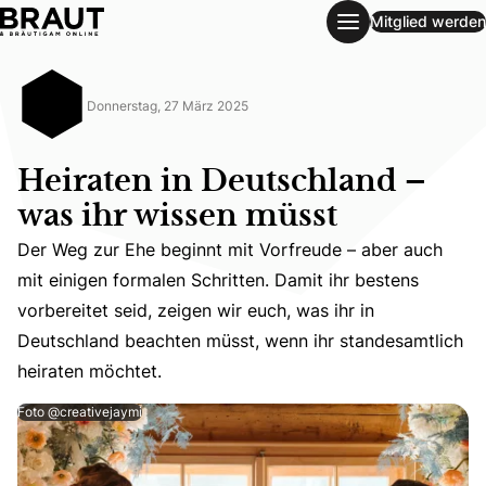
Mitglied werden
Heiraten in Deutschland – was ihr wissen müsst
Donnerstag, 27 März 2025
Heiraten in Deutschland –
was ihr wissen müsst
Der Weg zur Ehe beginnt mit Vorfreude – aber auch
mit einigen formalen Schritten. Damit ihr bestens
Der Weg zur Ehe beginnt mit Vorfreude – aber auch mit ei
vorbereitet seid, zeigen wir euch, was ihr in
Deutschland beachten müsst, wenn ihr standesamtlich
heiraten möchtet.
Foto @creativejaymi