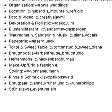
Organisation:
@ronja.weddings
Location:
@hubertus_mountain_refugio
Foto & Video:
@creativejaymi
Dekoration & Floristik:
@deko_ulm
Blumenlieferant:
@vandermeyglasbergen
Traurednerin, Sängerin & Musik:
@diana.vocals
Papeterie:
@laserglueck
Torte & Sweet Table:
@tortenstudio_sweet_diana
Brautmode:
@farbenfreude_brautstudio
Herrenmode:
@hackenbergburgau
Make-Up/Bridle fashion &
Styling:
@yvonnaneumann
Ringe & Schmuck:
@optikosswald
Brautpaar:
@anna_kruner
und
@krunerphilipp
Stühle:
@gs_eventverleih