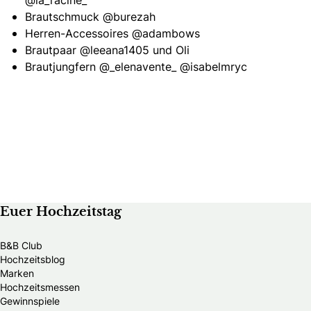
@la_racine_
Brautschmuck
@burezah
Herren-Accessoires
@adambows
Brautpaar
@leeana1405
und Oli
Brautjungfern
@_elenavente_
@isabelmryc
Euer Hochzeitstag
B&B Club
Hochzeitsblog
Marken
Hochzeitsmessen
Gewinnspiele