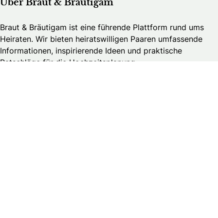
Über Braut & Bräutigam
Braut & Bräutigam ist eine führende Plattform rund ums
Heiraten. Wir bieten heiratswilligen Paaren umfassende
Informationen, inspirierende Ideen und praktische
Ratschläge für die Hochzeitsplanung.
Brautmedia
Wedding Guide – Business Login
Kontakt
Werbung
Stellenangebote & Praktika
Datenschutzerklärung
Allgemeine Geschäftsbedingungen
Publikationsprinzipien
Redaktionsteam