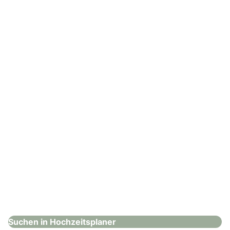
Events von Rath
Hochzeitsplaner
: Yellow Hochzeiten und Events
Yellow Hochzeiten und Events
Hochzeitsplaner
Suchen in Hochzeitsplaner