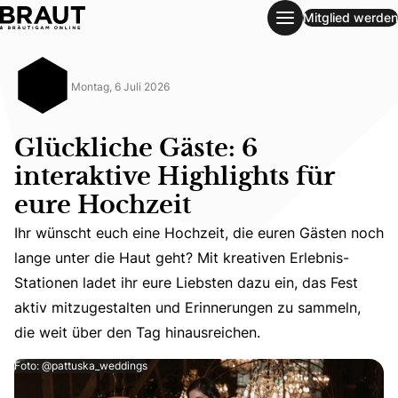
Mitglied werden
Glückliche Gäste: 6 interaktive Highlights für eure Hochzeit
Montag, 6 Juli 2026
Glückliche Gäste: 6
interaktive Highlights für
eure Hochzeit
Ihr wünscht euch eine Hochzeit, die euren Gästen noch
Ihr wünscht euch eine Hochzeit, die euren Gästen noch la
lange unter die Haut geht? Mit kreativen Erlebnis-
Stationen ladet ihr eure Liebsten dazu ein, das Fest
aktiv mitzugestalten und Erinnerungen zu sammeln,
die weit über den Tag hinausreichen.
Foto: @pattuska_weddings