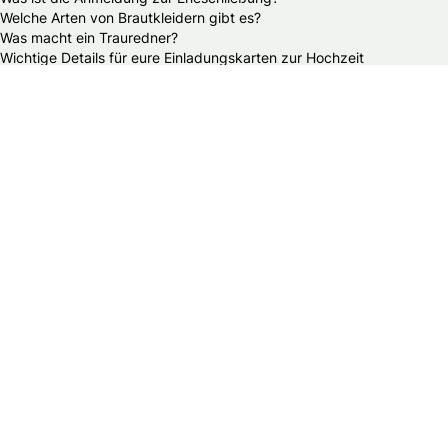
Welche Arten von Brautkleidern gibt es?
Was macht ein Trauredner?
Wichtige Details für eure Einladungskarten zur Hochzeit
Was kostet eine durchschnittliche Hochzeit?
Sollte ich den Vater um die Hand seiner Tochter bitten?
Wieviel Geld schenkt man zur Hochzeit?
Mein B&B Club
B&B Club – Log in
B&B Club – Registrieren
B&B Club – Vorteile
B&B Club – Teilnahmebedingungen
Über Braut & Bräutigam
Braut & Bräutigam ist eine führende Plattform rund ums
Heiraten. Wir bieten heiratswilligen Paaren umfassende
Informationen, inspirierende Ideen und praktische
Ratschläge für die Hochzeitsplanung.