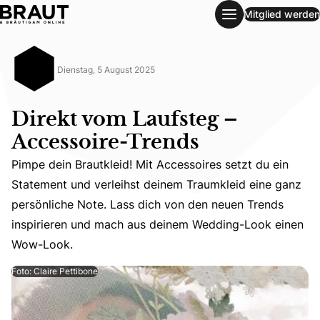
Mitglied werden
Direkt vom Laufsteg – Accessoire-Trends
Dienstag, 5 August 2025
Direkt vom Laufsteg –
Accessoire-Trends
Pimpe dein Brautkleid! Mit Accessoires setzt du ein
Statement und verleihst deinem Traumkleid eine ganz
Pimpe dein Brautkleid! Mit Accessoires setzt du ein St
persönliche Note. Lass dich von den neuen Trends
inspirieren und mach aus deinem Wedding-Look einen
Wow-Look.
Foto: Claire Pettibone