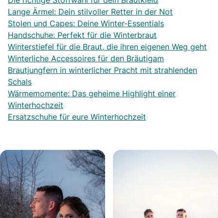
Die richtige Stoffwahl für dein Brautkleid
Lange Ärmel: Dein stilvoller Retter in der Not
Stolen und Capes: Deine Winter-Essentials
Handschuhe: Perfekt für die Winterbraut
Winterstiefel für die Braut, die ihren eigenen Weg geht
Winterliche Accessoires für den Bräutigam
Brautjungfern in winterlicher Pracht mit strahlenden
Schals
Wärmemomente: Das geheime Highlight einer
Winterhochzeit
Ersatzschuhe für eure Winterhochzeit