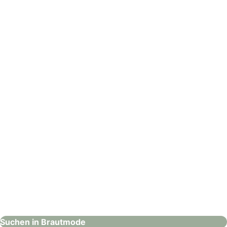
Leinebraut GmbH
Brautmode
: Hochzeitshaus Boos – Karlsruhe
Hochzeitshaus Boos – Karlsruhe
Brautmode
Suchen in Brautmode