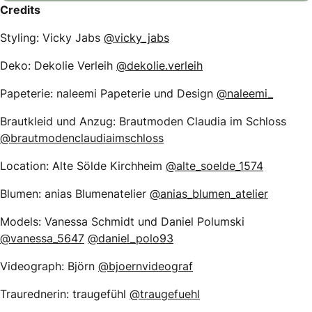
Credits
Styling: Vicky Jabs
@vicky_jabs
Deko: Dekolie Verleih
@dekolie.verleih
Papeterie: naleemi Papeterie und Design
@naleemi_
Brautkleid und Anzug: Brautmoden Claudia im Schloss
@brautmodenclaudiaimschloss
Location: Alte Sölde Kirchheim
@alte_soelde_1574
Blumen: anias Blumenatelier
@anias_blumen_atelier
Models: Vanessa Schmidt und Daniel Polumski
@vanessa_5647
@daniel_polo93
Videograph: Björn
@bjoernvideograf
Traurednerin: traugefühl
@traugefuehl