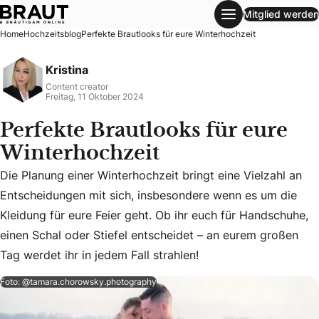
Mitglied werden
Perfekte Brautlooks für eure Winterhochzeit
Home
Hochzeitsblog
Perfekte Brautlooks für eure Winterhochzeit
Kristina
Content creator
Freitag, 11 Oktober 2024
Perfekte Brautlooks für eure
Winterhochzeit
Die Planung einer Winterhochzeit bringt eine Vielzahl an
Entscheidungen mit sich, insbesondere wenn es um die
Die Planung einer Winterhochzeit bringt eine Vielzahl an E
Kleidung für eure Feier geht. Ob ihr euch für Handschuhe,
einen Schal oder Stiefel entscheidet – an eurem großen
Tag werdet ihr in jedem Fall strahlen!
Foto: @tamara.chorowsky.photography