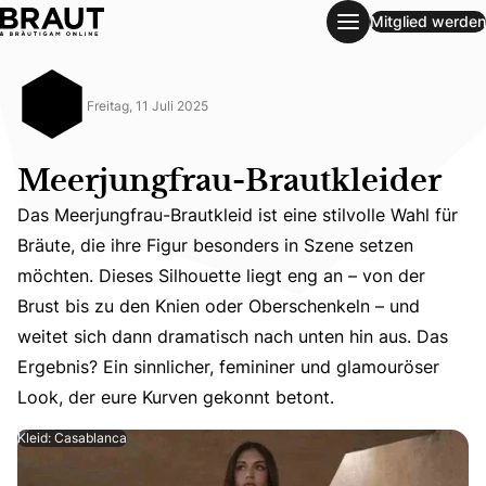
Mitglied werden
Meerjungfrau-Brautkleider
Freitag, 11 Juli 2025
Meerjungfrau-Brautkleider
Das Meerjungfrau-Brautkleid ist eine stilvolle Wahl für
Bräute, die ihre Figur besonders in Szene setzen
möchten. Dieses Silhouette liegt eng an – von der
Das Meerjungfrau-Brautkleid ist eine stilvolle Wahl für 
Brust bis zu den Knien oder Oberschenkeln – und
weitet sich dann dramatisch nach unten hin aus. Das
Ergebnis? Ein sinnlicher, femininer und glamouröser
Look, der eure Kurven gekonnt betont.
Kleid: Casablanca