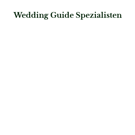
Wedding Guide Spezialisten
: Hochzeitshaus Boos – Kaufering
Hochzeitshaus Boos – Kaufering
Brautmode
: Elana Brautmode und Abendmode