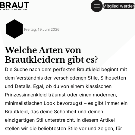
Mitglied werden
Welche Arten von Brautkleidern gibt es?
Freitag, 19 Juni 2026
Welche Arten von
Brautkleidern gibt es?
Die Suche nach dem perfekten Brautkleid beginnt mit
dem Verständnis der verschiedenen Stile, Silhouetten
und Details. Egal, ob du von einem klassischen
Prinzessinnenkleid träumst oder einen modernen,
Die Suche nach dem perfekten Brautkleid beginnt mit dem 
minimalistischen Look bevorzugst – es gibt immer ein
Brautkleid, das deine Schönheit und deinen
einzigartigen Stil unterstreicht. In diesem Artikel
stellen wir die beliebtesten Stile vor und zeigen, für