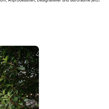
om, Anprobesuiten, Designatelier und Büroräume jetzt