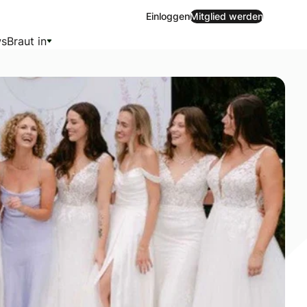
Einloggen
Mitglied werden
s
Braut in
hichte. Die prachtvolle „Villa Lindström“ vereint erstmals 