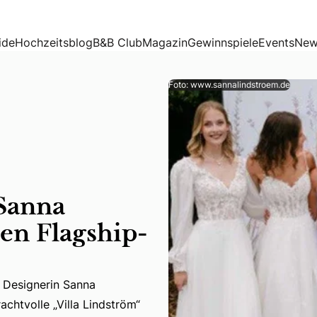
agship-Store
ide
Hochzeitsblog
B&B Club
Magazin
Gewinnspiele
Events
New
Foto: www.sannalindstroem.de
Sanna
en Flagship-
t Designerin Sanna
 Designerin Sanna Lindström ein weiteres Stück Erfolgsgesc
achtvolle „Villa Lindström“