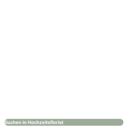
Kunstblumen manufaktur Heide Steyer
Hochzeitsflorist
: Lykkeleih
Lykkeleih
Hochzeitsflorist
Suchen in Hochzeitsflorist