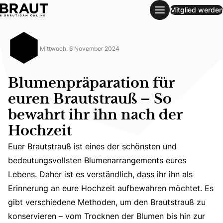
Mitglied werden
Blumenpräparation für euren Brautstrauß – So bewahrt ihr 
Mittwoch, 6 November 2024
Blumenpräparation für
euren Brautstrauß – So
bewahrt ihr ihn nach der
Hochzeit
Euer Brautstrauß ist eines der schönsten und
bedeutungsvollsten Blumenarrangements eures
Euer Brautstrauß ist eines der schönsten und bedeutungs
Lebens. Daher ist es verständlich, dass ihr ihn als
Erinnerung an eure Hochzeit aufbewahren möchtet. Es
gibt verschiedene Methoden, um den Brautstrauß zu
konservieren – vom Trocknen der Blumen bis hin zur