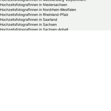
HochzeitsfotografInnen in Niedersachsen
HochzeitsfotografInnen in Nordrhein-Westfalen
HochzeitsfotografInnen in Rheinland-Pfalz
HochzeitsfotografInnen in Saarland
HochzeitsfotografInnen in Sachsen
HochzeitsfotografInnen in Sachsen-Anhalt
HochzeitsfotografInnen in Schleswig-Holstein
HochzeitsfotografInnen in Thüringen
Alle Hochzeitsdienstleister in Deutschland
Bands & DJs
Bekleidungsgeschäfte für Hochzeitsgäste
Brautaccessoires
Brautmodengeschäfte
Brautstylisten
Finanzberater
Floristen
Herrenausstatter
Hochzeitsautos
Hochzeitsdekorationen