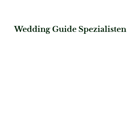
Wedding Guide Spezialisten
: Tortenmanufaktur Stück vom Glück
Tortenmanufaktur Stück vom Glück
Konditoren & Patisserien