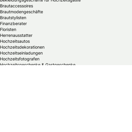
Brautaccessoires
Brautmodengeschäfte
Brautstylisten
Finanzberater
Floristen
Herrenausstatter
Hochzeitsautos
Hochzeitsdekorationen
Hochzeitseinladungen
Hochzeitsfotografen
Hochzeitsgeschenke & Gastgeschenke
Hochzeitsmessen
Hochzeitsplaner
Hochzeitstortenanbieter
Juweliere & Goldschmiede
Kindermodegeschäfte
Reisebüros
Standesämter
Trauredner