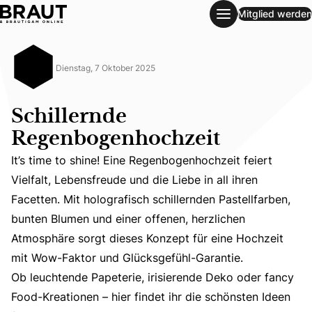
Mitglied werden
Schillernde Regenbogenhochzeit
Dienstag, 7 Oktober 2025
Schillernde
Regenbogenhochzeit
It’s time to shine! Eine Regenbogenhochzeit feiert
Vielfalt, Lebensfreude und die Liebe in all ihren
Facetten. Mit holografisch schillernden Pastellfarben,
bunten Blumen und einer offenen, herzlichen
It’s time to shine! Eine Regenbogenhochzeit feiert Vielf
Atmosphäre sorgt dieses Konzept für eine Hochzeit
Ob leuchtende Papeterie, irisierende Deko oder fancy Foo
mit Wow-Faktor und Glücksgefühl-Garantie.
Ob leuchtende Papeterie, irisierende Deko oder fancy
Food-Kreationen – hier findet ihr die schönsten Ideen