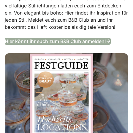
vielfältige Stilrichtungen laden euch zum Entdecken
ein. Von elegant bis boho: Hier findet ihr Inspiration für
jeden Stil. Meldet euch zum B&B Club an und ihr
bekommt das Heft kostenlos als digitale Version!
Festguide
Hier könnt ihr euch zum B&B Club anmelden!