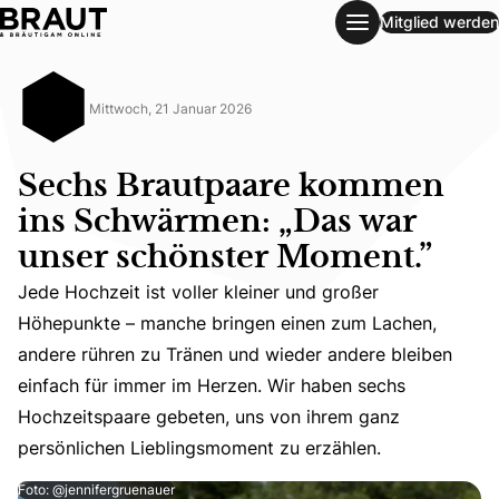
Mitglied werden
Sechs Brautpaare kommen ins Schwärmen: „Das war unser
Mittwoch, 21 Januar 2026
Sechs Brautpaare kommen
ins Schwärmen: „Das war
unser schönster Moment.”
Jede Hochzeit ist voller kleiner und großer
Höhepunkte – manche bringen einen zum Lachen,
Jede Hochzeit ist voller kleiner und großer Höhepunkte
andere rühren zu Tränen und wieder andere bleiben
einfach für immer im Herzen. Wir haben sechs
Hochzeitspaare gebeten, uns von ihrem ganz
persönlichen Lieblingsmoment zu erzählen.
Foto: @jennifergruenauer