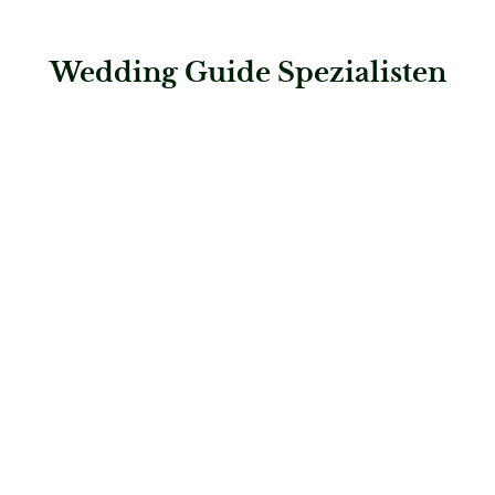
Wedding Guide Spezialisten
: Steigenberger Inselhotel
Steigenberger Inselhotel
Hochzeitslocations
: Steigenberger Hotel de Saxe