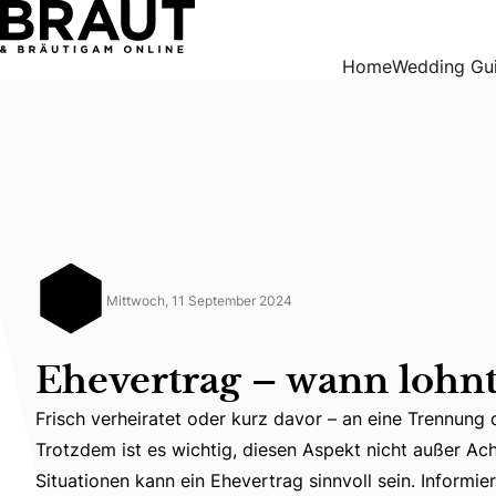
Ehevertrag – wann lohnt er sich?
Home
Wedding Gu
Mittwoch, 11 September 2024
Ehevertrag – wann lohnt 
Frisch verheiratet oder kurz davor – an eine Trennung de
Trotzdem ist es wichtig, diesen Aspekt nicht außer Ach
Frisch verheiratet oder kurz davor – an eine Trennung d
Situationen kann ein Ehevertrag sinnvoll sein. Informier