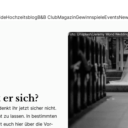
ide
Hochzeitsblog
B&B Club
Magazin
Gewinnspiele
Events
New
Foto: Unsplash/Jeremy Wond Weddin
er sich?
nkt ihr jetzt sicher nicht.
t zu lassen. In bestimmten
enkt ihr jetzt sicher nicht. Trotzdem ist es wichtig, diese
t euch hier über die Vor-