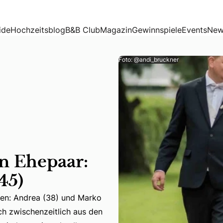
(45)
ide
Hochzeitsblog
B&B Club
Magazin
Gewinnspiele
Events
New
Foto: @andi_bruckner
n Ehepaar:
45)
ten: Andrea (38) und Marko
: Andrea (38) und Marko (45) kennen sich schon seit ihrer
ich zwischenzeitlich aus den