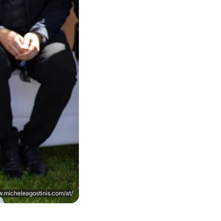
w.micheleagostinis.com/at/