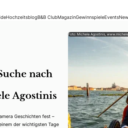
zeitsfotograf Michele Agostinis im Interview
ide
Hochzeitsblog
B&B Club
Magazin
Gewinnspiele
Events
New
Foto: Michele Agostinis, www.michele
 Suche nach
le Agostinis
Kamera Geschichten fest –
r Kamera Geschichten fest – ob auf Pressekonferenzen, bei
einem der wichtigsten Tage