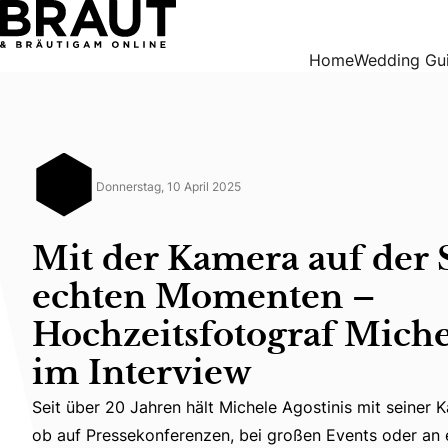
Mit der Kamera auf der Suche nach echten Momenten – Hoch
Home
Wedding Gu
Donnerstag, 10 April 2025
Mit der Kamera auf der
echten Momenten –
Hochzeitsfotograf Miche
im Interview
Seit über 20 Jahren hält Michele Agostinis mit seiner 
Seit über 20 Jahren hält Michele Agostinis mit seine
ob auf Pressekonferenzen, bei großen Events oder an 