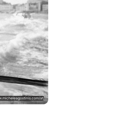
w.micheleagostinis.com/at/