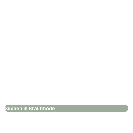
: Hochzeitshaus Boos – Ingolstadt
Hochzeitshaus Boos – Ingolstadt
Brautmode
Suchen in Brautmode