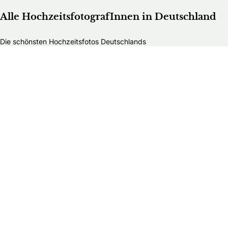
Alle HochzeitsfotografInnen in Deutschland
Die schönsten Hochzeitsfotos Deutschlands
HochzeitsfotografInnen in Baden-Württemberg
HochzeitsfotografInnen in Bayern
HochzeitsfotografInnen in Berlin
HochzeitsfotografInnen in Brandenburg
HochzeitsfotografInnen in Bremen
HochzeitsfotografInnen in Hamburg
HochzeitsfotografInnen in Hessen
HochzeitsfotografInnen in Mecklenburg-Vorpommern
HochzeitsfotografInnen in Niedersachsen
HochzeitsfotografInnen in Nordrhein-Westfalen
HochzeitsfotografInnen in Rheinland-Pfalz
HochzeitsfotografInnen in Saarland
HochzeitsfotografInnen in Sachsen
HochzeitsfotografInnen in Sachsen-Anhalt
HochzeitsfotografInnen in Schleswig-Holstein
HochzeitsfotografInnen in Thüringen
Alle Hochzeitsdienstleister in Deutschland