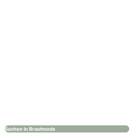
Elana Brautmode und Abendmode
Brautmode
: Lisa Dörr Unique Bridal Concept
Lisa Dörr Unique Bridal Concept
Brautmode
Suchen in Brautmode