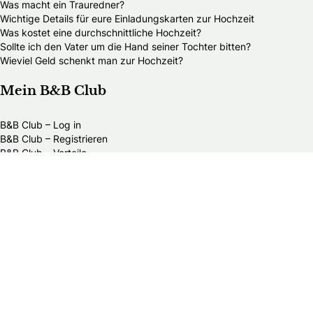
Was macht ein Trauredner?
Wichtige Details für eure Einladungskarten zur Hochzeit
Was kostet eine durchschnittliche Hochzeit?
Sollte ich den Vater um die Hand seiner Tochter bitten?
Wieviel Geld schenkt man zur Hochzeit?
Mein B&B Club
B&B Club – Log in
B&B Club – Registrieren
B&B Club – Vorteile
B&B Club – Teilnahmebedingungen
Über Braut & Bräutigam
Braut & Bräutigam ist eine führende Plattform rund ums
Heiraten. Wir bieten heiratswilligen Paaren umfassende
Informationen, inspirierende Ideen und praktische
Ratschläge für die Hochzeitsplanung.