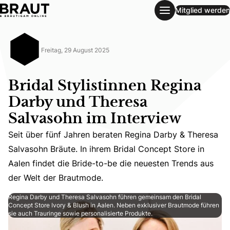
Mitglied werden
Bridal Stylistinnen Regina Darby und Theresa Salvasohn im
Freitag, 29 August 2025
Bridal Stylistinnen Regina
Darby und Theresa
Salvasohn im Interview
Seit über fünf Jahren beraten Regina Darby & Theresa
Seit über fünf Jahren beraten Regina Darby & Theresa Sal
Salvasohn Bräute. In ihrem Bridal Concept Store in
Aalen findet die Bride-to-be die neuesten Trends aus
der Welt der Brautmode.
Regina Darby und Theresa Salvasohn führen gemeinsam den Bridal
Concept Store Ivory & Blush in Aalen. Neben exklusiver Brautmode führen
sie auch Trauringe sowie personalisierte Produkte.