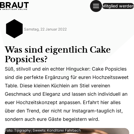
Mitglied werden
Was sind eigentlich Cake Popsicles?
Samstag, 22 Januar 2022
Was sind eigentlich Cake
Popsicles?
Süß, stilvoll und ein echter Hingucker: Cake Popsicles
sind die perfekte Ergänzung für euren Hochzeitssweet
Table. Diese kleinen Küchlein am Stiel vereinen
Süß, stilvoll und ein echter Hingucker: Cake Popsicles s
Geschmack und Eleganz und lassen sich individuell an
euer Hochzeitskonzept anpassen. Erfahrt hier alles
über den Trend, der nicht nur Instagram-tauglich ist,
sondern auch eure Gäste begeistern wird.
Foto: Tijigraphy; Sweets: Konditorei Fahrbach