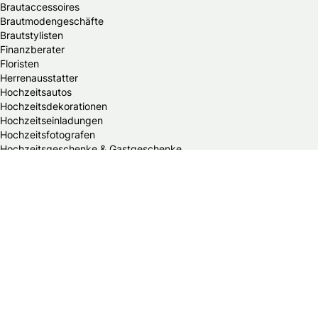
Brautaccessoires
Brautmodengeschäfte
Brautstylisten
Finanzberater
Floristen
Herrenausstatter
Hochzeitsautos
Hochzeitsdekorationen
Hochzeitseinladungen
Hochzeitsfotografen
Hochzeitsgeschenke & Gastgeschenke
Hochzeitsmessen
Hochzeitsplaner
Hochzeitstortenanbieter
Juweliere & Goldschmiede
Kindermodegeschäfte
Reisebüros
Standesämter
Trauredner