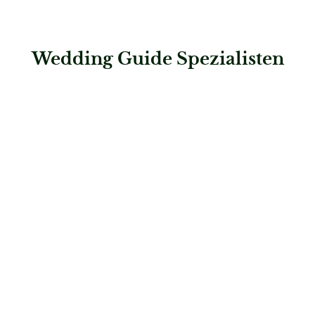
Wedding Guide Spezialisten
: CAFÉ CLASSIQUE
CAFÉ CLASSIQUE
Konditoren & Patisserien
: Silience stone atelier