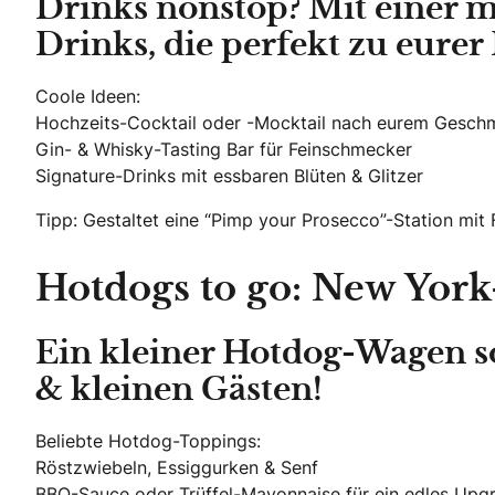
Drinks nonstop? Mit einer m
Drinks, die perfekt zu eurer
Coole Ideen:
Hochzeits-Cocktail oder -Mocktail nach eurem Gesch
Gin- & Whisky-Tasting Bar für Feinschmecker
Signature-Drinks mit essbaren Blüten & Glitzer
Tipp: Gestaltet eine “Pimp your Prosecco”-Station mit 
Hotdogs to go: New York
Ein kleiner Hotdog-Wagen so
& kleinen Gästen!
Beliebte Hotdog-Toppings:
Röstzwiebeln, Essiggurken & Senf
BBQ-Sauce oder Trüffel-Mayonnaise für ein edles Upg