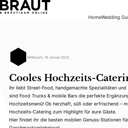
Cooles Hochzeits-Catering
Home
Wedding Gu
Mittwoch, 19 Januar 2022
Cooles Hochzeits-Cateri
Ihr liebt Street-Food, handgemachte Spezialitäten un
sind Food Trucks & mobile Bars die perfekte Ergänzung
Hochzeitsmenü! Ob herzhaft, süß oder erfrischend – mi
Ihr liebt Street-Food, handgemachte Spezialitäten und
Hochzeits-Catering zum Highlight für eure Gäste.
Hier findet ihr die besten mobilen Genuss-Stationen fü
Hier findet ihr die besten mobilen Genuss-Stationen für
Geschmackserlebnisse!