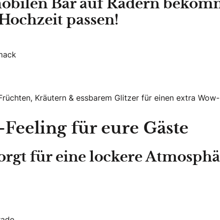
obilen Bar auf Rädern bekommt
 Hochzeit passen!
mack
Früchten, Kräutern & essbarem Glitzer für einen extra Wow-
-Feeling für eure Gäste
rgt für eine lockere Atmosphär
rade