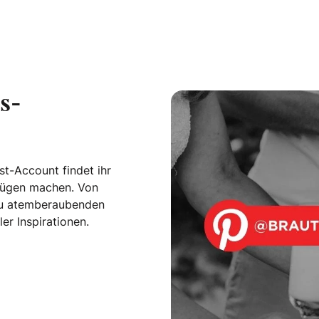
s-
t-Account findet ihr
nügen machen. Von
n zu atemberaubenden
er Inspirationen.
dboard