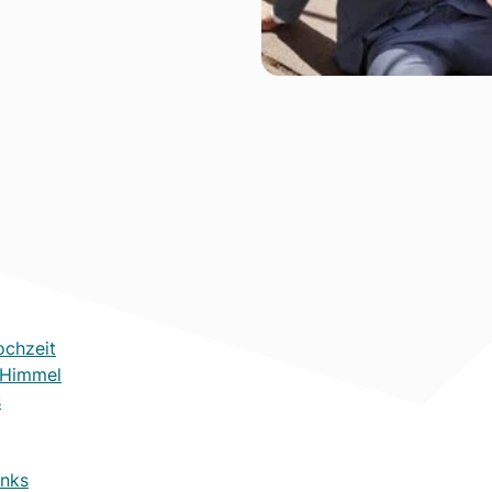
ochzeit
 Himmel
s
inks