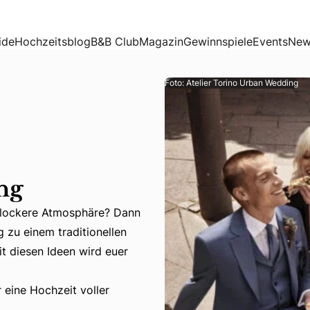
ide
Hochzeitsblog
B&B Club
Magazin
Gewinnspiele
Events
New
Foto: Atelier Torino Urban Wedding
ng
d lockere Atmosphäre? Dann
 zu einem traditionellen
t diesen Ideen wird euer
 lockere Atmosphäre? Dann sind Food Trucks & mobile Bars 
r eine Hochzeit voller Geschmackserlebnisse!
 eine Hochzeit voller