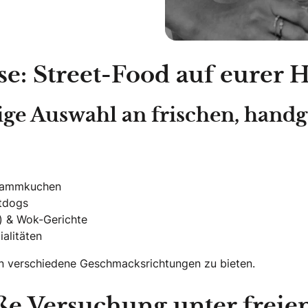
e: Street-Food auf eurer 
sige Auswahl an frischen, han
 Flammkuchen
otdogs
) & Wok-Gerichte
ialitäten
en verschiedene Geschmacksrichtungen zu bieten.
üße Versuchung unter fre