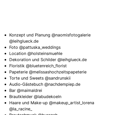
Konzept und Planung
@naomisfotogalerie
@leihglueck.de
Foto
@pattuska_weddings
Location
@holsteinsmuehle
Dekoration und Schilder
@leihglueck.de
Floristik
@bluetenreich_florist
Papeterie
@melissashochzeitspapeterie
Torte und Sweets
@sandrunskii
Audio-Gästebuch
@nachdempiep.de
Bar
@maimaldrei
Brautkleider
@labudekoeln
Haare und Make-up
@makeup_artist_lorena
@la_racine_