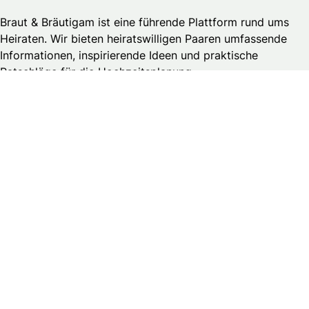
Braut & Bräutigam ist eine führende Plattform rund ums
Heiraten. Wir bieten heiratswilligen Paaren umfassende
Informationen, inspirierende Ideen und praktische
Ratschläge für die Hochzeitsplanung.
Brautmedia
Wedding Guide – Business Login
Kontakt
Werbung
Stellenangebote & Praktika
Datenschutzerklärung
Allgemeine Geschäftsbedingungen
Publikationsprinzipien
Redaktionsteam
Impressum