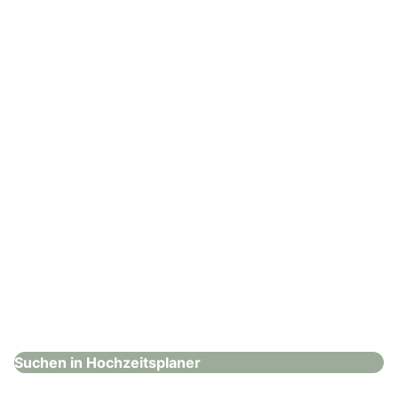
Feines Hochzeitsatelier
Hochzeitsplaner
: Yellow Hochzeiten und Events
Yellow Hochzeiten und Events
Hochzeitsplaner
Suchen in Hochzeitsplaner