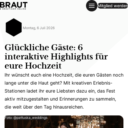
Mitglied werden
Glückliche Gäste: 6 interaktive Highlights für eure Hochzeit
Montag, 6 Juli 2026
Glückliche Gäste: 6
interaktive Highlights für
eure Hochzeit
Ihr wünscht euch eine Hochzeit, die euren Gästen noch
Ihr wünscht euch eine Hochzeit, die euren Gästen noch la
lange unter die Haut geht? Mit kreativen Erlebnis-
Stationen ladet ihr eure Liebsten dazu ein, das Fest
aktiv mitzugestalten und Erinnerungen zu sammeln,
die weit über den Tag hinausreichen.
Foto: @pattuska_weddings