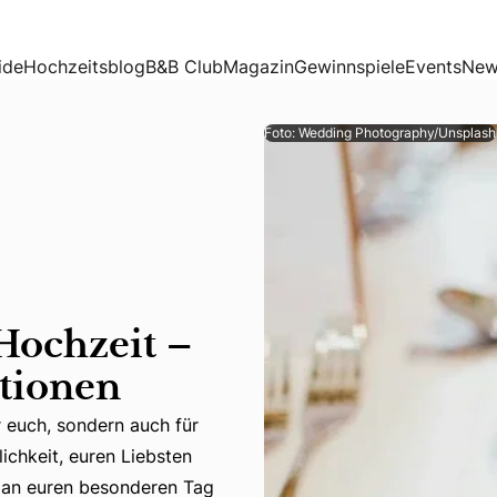
ationen
ide
Hochzeitsblog
B&B Club
Magazin
Gewinnspiele
Events
New
Foto: Wedding Photography/Unsplash
Hochzeit –
ationen
r euch, sondern auch für
ichkeit, euren Liebsten
ür euch, sondern auch für eure Gäste. Gastgeschenke sind e
g an euren besonderen Tag