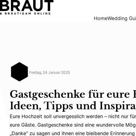
Gastgeschenke für eure Hochzeit – Ideen, Tipps und Inspir
Home
Wedding Gu
Freitag, 24 Januar 2025
Gastgeschenke für eure 
Ideen, Tipps und Inspir
Eure Hochzeit soll unvergesslich werden – nicht nur fü
eure Gäste. Gastgeschenke sind eine wundervolle Mögl
Eure Hochzeit soll unvergesslich werden – nicht nur f
„Danke“ zu sagen und ihnen eine bleibende Erinnerun