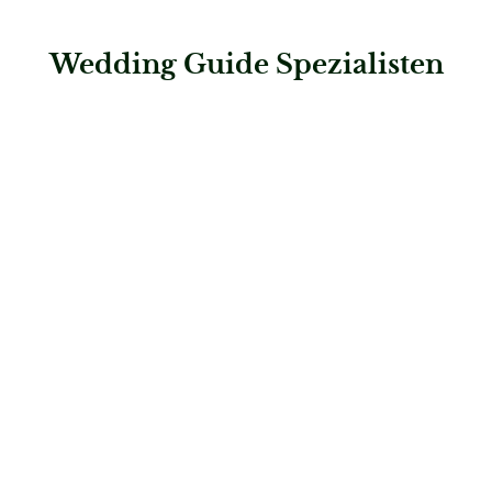
Wedding Guide Spezialisten
: La Deko
La Deko
Dekoration & Styling
: PA Eventdekoration