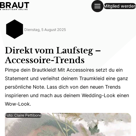
Mitglied werden
Direkt vom Laufsteg – Accessoire-Trends
Dienstag, 5 August 2025
Direkt vom Laufsteg –
Accessoire-Trends
Pimpe dein Brautkleid! Mit Accessoires setzt du ein
Statement und verleihst deinem Traumkleid eine ganz
Pimpe dein Brautkleid! Mit Accessoires setzt du ein St
persönliche Note. Lass dich von den neuen Trends
inspirieren und mach aus deinem Wedding-Look einen
Wow-Look.
Foto: Claire Pettibone