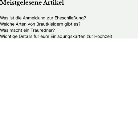
Meistgelesene Artikel
Was ist die Anmeldung zur Eheschließung?
Welche Arten von Brautkleidern gibt es?
Was macht ein Trauredner?
Wichtige Details für eure Einladungskarten zur Hochzeit
Was kostet eine durchschnittliche Hochzeit?
Sollte ich den Vater um die Hand seiner Tochter bitten?
Wieviel Geld schenkt man zur Hochzeit?
Mein B&B Club
B&B Club – Log in
B&B Club – Registrieren
B&B Club – Vorteile
B&B Club – Teilnahmebedingungen
Über Braut & Bräutigam
Braut & Bräutigam ist eine führende Plattform rund ums
Heiraten. Wir bieten heiratswilligen Paaren umfassende