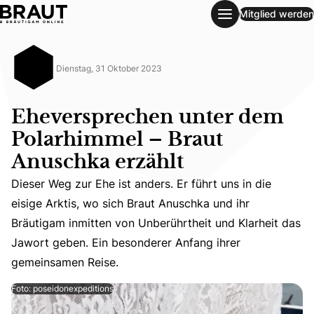
Mitglied werden
Eheversprechen unter dem Polarhimmel – Braut Anuschka e
Dienstag, 31 Oktober 2023
Eheversprechen unter dem
Polarhimmel – Braut
Anuschka erzählt
Dieser Weg zur Ehe ist anders. Er führt uns in die
Dieser Weg zur Ehe ist anders. Er führt uns in die eisig
eisige Arktis, wo sich Braut Anuschka und ihr
Bräutigam inmitten von Unberührtheit und Klarheit das
Jawort geben. Ein besonderer Anfang ihrer
gemeinsamen Reise.
Foto: poseidonexpeditions