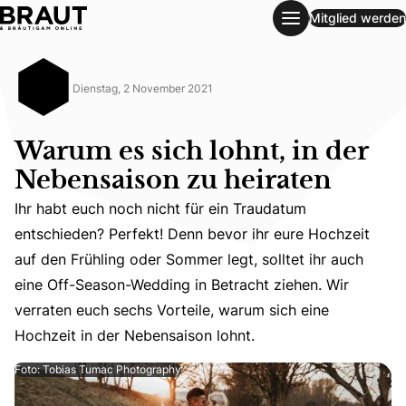
Mitglied werden
Warum es sich lohnt, in der Nebensaison zu heiraten
Dienstag, 2 November 2021
Warum es sich lohnt, in der
Nebensaison zu heiraten
Ihr habt euch noch nicht für ein Traudatum
entschieden? Perfekt! Denn bevor ihr eure Hochzeit
Ihr habt euch noch nicht für ein Traudatum entschieden? 
auf den Frühling oder Sommer legt, solltet ihr auch
eine Off-Season-Wedding in Betracht ziehen. Wir
verraten euch sechs Vorteile, warum sich eine
Hochzeit in der Nebensaison lohnt.
Foto: Tobias Tumac Photography