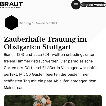
Mitglied werden
Zauberhafte Trauung im Obstgarten Stuttgart
Dienstag, 19 November 2024
Zauberhafte Trauung im
Obstgarten Stuttgart
Bianca (24) und Luca (24) wollten unbedingt unter
freiem Himmel getraut werden. Der paradiesische
Bianca (24) und Luca (24) wollten unbedingt unter freie
Garten der Gärtnerei Elsäßer in Vaihingen war dafür
perfekt. Mit 50 Gästen feierten die beiden ihren
schönsten Tag mit ein paar Abläufen entgegen dem
Mainstream.