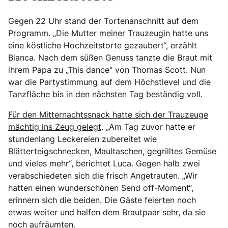
Gegen 22 Uhr stand der Tortenanschnitt auf dem
Programm. „Die Mutter meiner Trauzeugin hatte uns
eine köstliche Hochzeitstorte gezaubert“, erzählt
Bianca. Nach dem süßen Genuss tanzte die Braut mit
ihrem Papa zu „This dance“ von Thomas Scott. Nun
war die Partystimmung auf dem Höchstlevel und die
Tanzfläche bis in den nächsten Tag beständig voll.
Für den Mitternachtssnack hatte sich der Trauzeuge
mächtig ins Zeug gelegt
. „Am Tag zuvor hatte er
stundenlang Leckereien zubereitet wie
Blätterteigschnecken, Maultaschen, gegrilltes Gemüse
und vieles mehr“, berichtet Luca. Gegen halb zwei
verabschiedeten sich die frisch Angetrauten. „Wir
hatten einen wunderschönen Send off-Moment“,
erinnern sich die beiden. Die Gäste feierten noch
etwas weiter und halfen dem Brautpaar sehr, da sie
noch aufräumten.