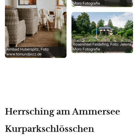
Moro Fotografie
Roseninsel Feldafing, Foto: Jelena
Almbad Huberspitz, Foto:
Moro Fotografie
www.tomundjezz.de
Herrsching am Ammersee
Kurparkschlösschen