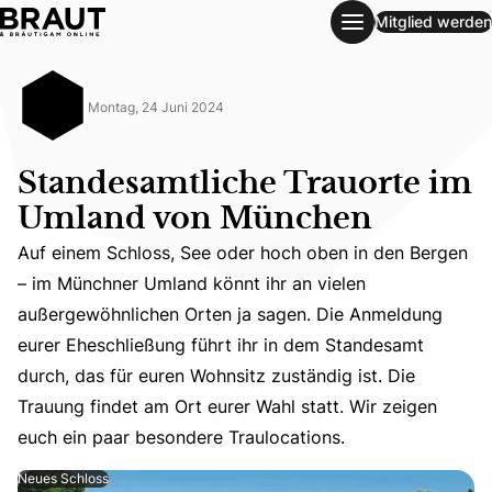
Mitglied werden
Standesamtliche Trauorte im Umland von München
Montag, 24 Juni 2024
Standesamtliche Trauorte im
Umland von München
Auf einem Schloss, See oder hoch oben in den Bergen
– im Münchner Umland könnt ihr an vielen
außergewöhnlichen Orten ja sagen. Die Anmeldung
Auf einem Schloss, See oder hoch oben in den Bergen – i
eurer Eheschließung führt ihr in dem Standesamt
durch, das für euren Wohnsitz zuständig ist. Die
Trauung findet am Ort eurer Wahl statt. Wir zeigen
euch ein paar besondere Traulocations.
Neues Schloss