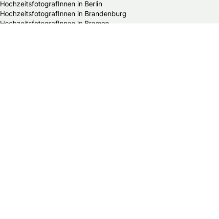
HochzeitsfotografInnen in Berlin
HochzeitsfotografInnen in Brandenburg
HochzeitsfotografInnen in Bremen
HochzeitsfotografInnen in Hamburg
HochzeitsfotografInnen in Hessen
HochzeitsfotografInnen in Mecklenburg-Vorpommern
HochzeitsfotografInnen in Niedersachsen
HochzeitsfotografInnen in Nordrhein-Westfalen
HochzeitsfotografInnen in Rheinland-Pfalz
HochzeitsfotografInnen in Saarland
HochzeitsfotografInnen in Sachsen
HochzeitsfotografInnen in Sachsen-Anhalt
HochzeitsfotografInnen in Schleswig-Holstein
HochzeitsfotografInnen in Thüringen
Alle Hochzeitsdienstleister in Deutschland
Bands & DJs
Bekleidungsgeschäfte für Hochzeitsgäste
Brautaccessoires
Brautmodengeschäfte
Brautstylisten