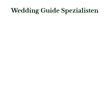
Wedding Guide Spezialisten
: Herzstück Floristik
Herzstück Floristik
Hochzeitsflorist
: Der Blumenladen Rauch GmbH