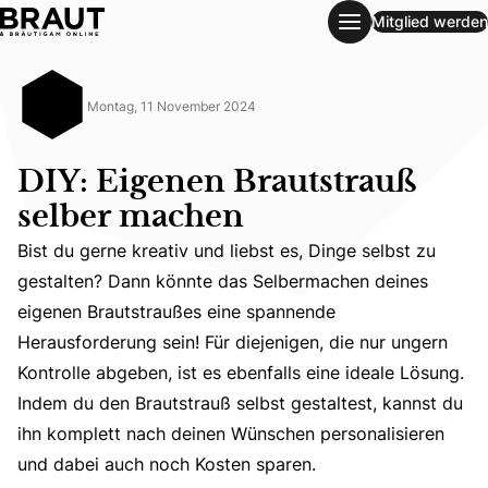
Mitglied werden
DIY: Eigenen Brautstrauß selber machen
Montag, 11 November 2024
DIY: Eigenen Brautstrauß
selber machen
Bist du gerne kreativ und liebst es, Dinge selbst zu
gestalten? Dann könnte das Selbermachen deines
eigenen Brautstraußes eine spannende
Bist du gerne kreativ und liebst es, Dinge selbst zu ges
Herausforderung sein! Für diejenigen, die nur ungern
Kontrolle abgeben, ist es ebenfalls eine ideale Lösung.
Indem du den Brautstrauß selbst gestaltest, kannst du
ihn komplett nach deinen Wünschen personalisieren
und dabei auch noch Kosten sparen.