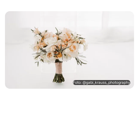
Foto: @gabi_krauss_photography