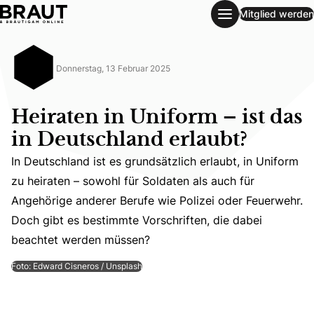
Mitglied werden
Heiraten in Uniform – ist das in Deutschland erlaubt?
Donnerstag, 13 Februar 2025
Heiraten in Uniform – ist das
in Deutschland erlaubt?
In Deutschland ist es grundsätzlich erlaubt, in Uniform
zu heiraten – sowohl für Soldaten als auch für
In Deutschland ist es grundsätzlich erlaubt, in Uniform 
Angehörige anderer Berufe wie Polizei oder Feuerwehr.
Doch gibt es bestimmte Vorschriften, die dabei
beachtet werden müssen?
Foto: Edward Cisneros / Unsplash