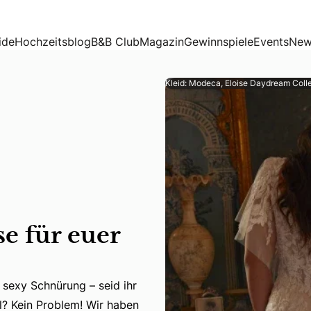
ide
Hochzeitsblog
B&B Club
Magazin
Gewinnspiele
Events
New
Kleid: Modeca, Eloise Daydream Coll
e für euer
r sexy Schnürung – seid ihr
er sexy Schnürung – seid ihr unsicher, welchen Verschluss 
l? Kein Problem! Wir haben