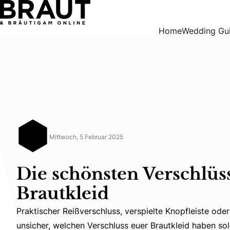
Die schönsten Verschlüsse für euer Brautkleid
Home
Wedding Gu
Mittwoch, 5 Februar 2025
Die schönsten Verschlüss
Brautkleid
Praktischer Reißverschluss, verspielte Knopfleiste ode
Praktischer Reißverschluss, verspielte Knopfleiste od
unsicher, welchen Verschluss euer Brautkleid haben sol