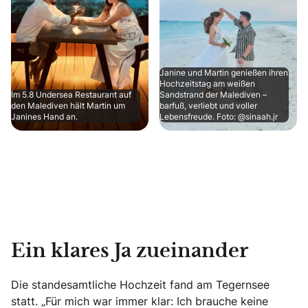
Janine und Martin genießen ihren
Hochzeitstag am weißen
Im 5.8 Undersea Restaurant auf
Sandstrand der Malediven –
den Malediven hält Martin um
barfuß, verliebt und voller
Janines Hand an.
Lebensfreude. Foto: @sinaah.jr
Ein klares Ja zueinander
Die standesamtliche Hochzeit fand am Tegernsee
statt. „Für mich war immer klar: Ich brauche keine