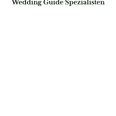
Wedding Guide Spezialisten
: First Class Concept
First Class Concept
Hochzeitslocations
: Steigenberger Inselhotel