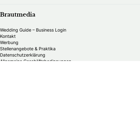
Brautmedia
Wedding Guide – Business Login
Kontakt
Werbung
Stellenangebote & Praktika
Datenschutzerklärung
Allgemeine Geschäftsbedingungen
Publikationsprinzipien
Redaktionsteam
Impressum
Alle Brautmodengeschäfte in Deutschland
Brautmodengeschäfte in Baden-Württemberg
Brautmodengeschäfte in Bayern
Brautmodengeschäfte in Berlin
Brautmodengeschäfte in Brandenburg
Brautmodengeschäfte in Bremen
Brautmodengeschäfte in Hamburg