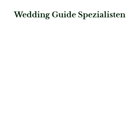
Wedding Guide Spezialisten
: Steigenberger Graf Zeppelin
Steigenberger Graf Zeppelin
Hochzeitslocations
: First Class Concept