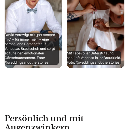
David verewigt mit „per sempre
mio“ – für immer mein – eine
persönliche Botschaft auf
Vanessas Brautschuh und sorgt
so für einen emotionalen
Mit liebevoller Unterstützung
Gänsehautmoment. Foto:
schlüpft Vanessa in ihr Brautkleid.
@weddingsandotherstories
Foto: @weddingsandotherstories
Persönlich und mit
Augenzwinkern