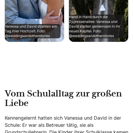
Hand in Hand durch die
Zypressenallee: Vanessa und
Vanessa und David strahlen am
David starten gemeinsam in ihr
Tag ihrer Hochzeit. Foto:
neues Kapitel. Foto:
@weddingsandotherstories
@weddingsandotherstories
Vom Schulalltag zur großen
Liebe
Kennengelernt hatten sich Vanessa und David in der
Schule: Er war als Betreuer tätig, sie als
Grundschullehrerin. Die Kinder ihrer Schulklasse kamen