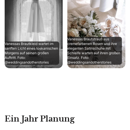
Vanessas Brautstrauß aus
Vanessas Brautkleid wartet im
cremefarbenen Rosen und ihre
sanften Licht eines toskanischen
eleganten Satinschuhe mit
Morgens auf seinen großen
Schleife warten auf ihren großen
Auftritt. Foto:
Einsatz. Foto:
@weddingsandotherstories
@weddingsandotherstories
Ein Jahr Planung