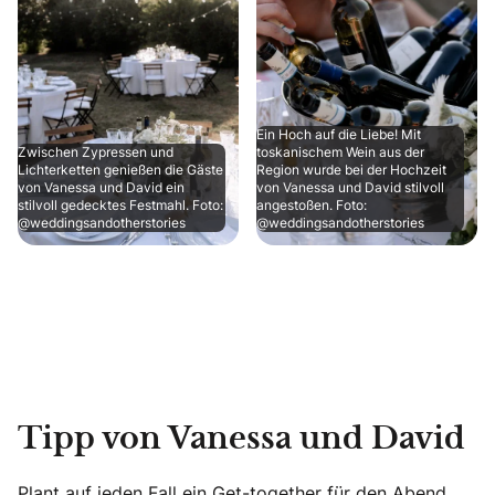
Ein Hoch auf die Liebe! Mit
Zwischen Zypressen und
toskanischem Wein aus der
Lichterketten genießen die Gäste
Region wurde bei der Hochzeit
von Vanessa und David ein
von Vanessa und David stilvoll
stilvoll gedecktes Festmahl. Foto:
angestoßen. Foto:
@weddingsandotherstories
@weddingsandotherstories
Tipp von Vanessa und David
Plant auf jeden Fall ein Get-together für den Abend