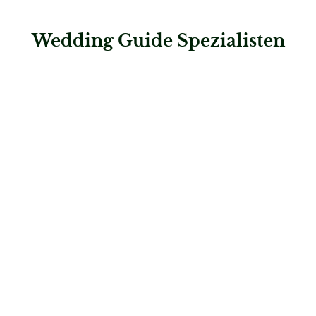
Wedding Guide Spezialisten
: Steigenberger Hotel Treudelberg
Steigenberger Hotel Treudelberg
Hochzeitslocations
: Steigenberger Graf Zeppelin