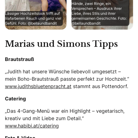
Hände, zwei Ringe, ein
Versprechen – Ausdruck ihrer
Lässiger Hochzeitslook trifft auf
Liebe, ihres Stils und ihrer
lilafarbenen Rauch und ganz viel
gemeinsamen Geschichte. Foto:
Gefühl. Foto: @bellaundbandit
@bellaundbandit
Marias und Simons Tipps
Brautstrauß
„Judith hat unsere Wünsche liebevoll umgesetzt –
mein Boho-Brautstrauß passte perfekt zur Hochzeit.“
www.judithsbluetenpracht.at
stammt aus Pottendorf.
Catering
„Das 4-Gang-Menü war ein Highlight – vegetarisch,
kreativ und mit Liebe zum Detail.“
www.habibi.at/catering