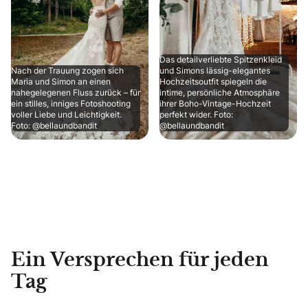
Das detailverliebte Spitzenkleid
Nach der Trauung zogen sich
und Simons lässig-elegantes
Maria und Simon an einen
Hochzeitsoutfit spiegeln die
nahegelegenen Fluss zurück – für
intime, persönliche Atmosphäre
ein stilles, inniges Fotoshooting
ihrer Boho-Vintage-Hochzeit
voller Liebe und Leichtigkeit.
perfekt wider. Foto:
Foto: @bellaundbandit
@bellaundbandit
Ein Versprechen für jeden
Tag