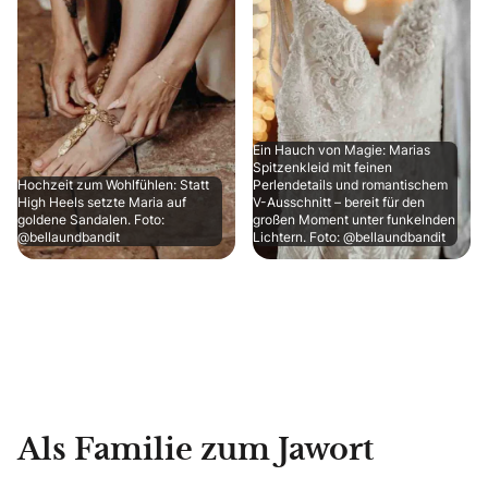
Ein Hauch von Magie: Marias
Spitzenkleid mit feinen
Hochzeit zum Wohlfühlen: Statt
Perlendetails und romantischem
High Heels setzte Maria auf
V-Ausschnitt – bereit für den
goldene Sandalen. Foto:
großen Moment unter funkelnden
@bellaundbandit
Lichtern. Foto: @bellaundbandit
Als Familie zum Jawort