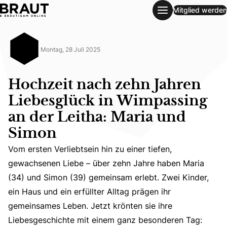
Mitglied werden
Hochzeit nach zehn Jahren Liebesglück in Wimpassing an d
Montag, 28 Juli 2025
Hochzeit nach zehn Jahren
Liebesglück in Wimpassing
an der Leitha: Maria und
Simon
Vom ersten Verliebtsein hin zu einer tiefen,
gewachsenen Liebe – über zehn Jahre haben Maria
Vom ersten Verliebtsein hin zu einer tiefen, gewachsene
(34) und Simon (39) gemeinsam erlebt. Zwei Kinder,
ein Haus und ein erfüllter Alltag prägen ihr
gemeinsames Leben. Jetzt krönten sie ihre
Liebesgeschichte mit einem ganz besonderen Tag: