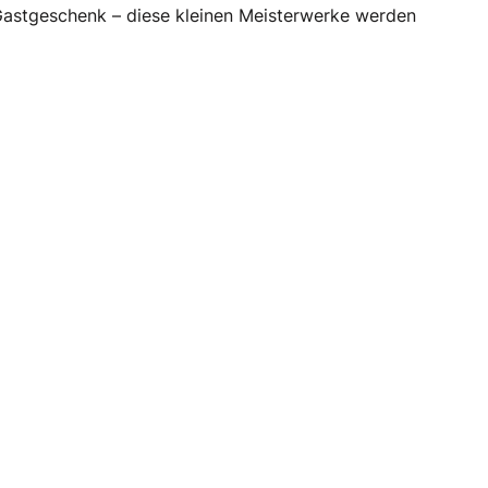
s Gastgeschenk – diese kleinen Meisterwerke werden
: Café Pause Claus-Dieter Wetzel GmbH