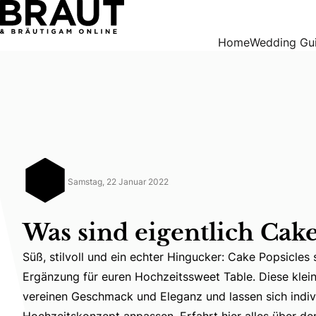
Was sind eigentlich Cake Popsicles?
Home
Wedding Gu
Samstag, 22 Januar 2022
Was sind eigentlich Cake
Süß, stilvoll und ein echter Hingucker: Cake Popsicles 
Ergänzung für euren Hochzeitssweet Table. Diese klein
Süß, stilvoll und ein echter Hingucker: Cake Popsicles
vereinen Geschmack und Eleganz und lassen sich indivi
Hochzeitskonzept anpassen. Erfahrt hier alles über den