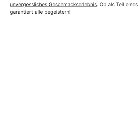
unvergessliches Geschmackserlebnis
. Ob als Teil ein
garantiert alle begeistern!
: Danny's Zuckerwerke